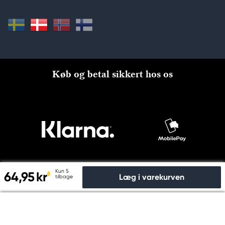
Køb og betal sikkert hos os
Kun 5
64,95 kr
Læg i varekurven
tilbage
Til kassen