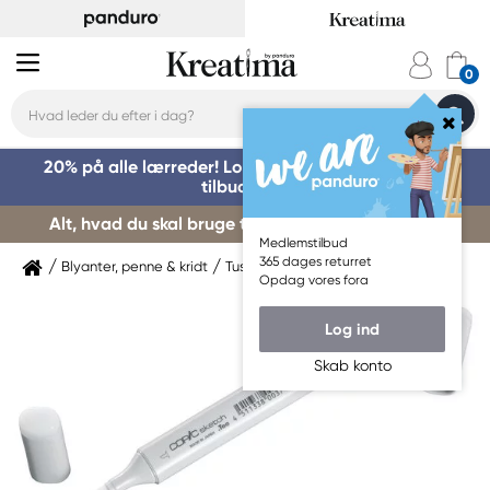
20% på alle lærreder! Log på for at benytte dig af
tilbuddet »
Alt, hvad du skal bruge til kursusstart – køb her »
Medlemstilbud
365 dages returret
Blyanter, penne & kridt
Tuschpenne & markers
Copic
Opdag vores fora
Log ind
Skab konto