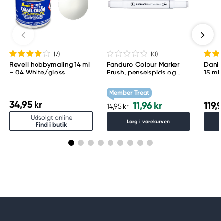
Too Marker Products Inc.
Meguro Higashiyama Bldg., 1-4-4 Higashiyama,
Meguro-ku
Tokyo 153-0043 Japan
www.toomarker.co.jp
(7
)
(0
)
Revell hobbymaling 14 ml
Panduro Colour Marker
Danie
– 04 White/gloss
Brush, penselspids og
15 ml
skråskåret spids – Warm
grey 1 WG1
Member Treat
34,95 kr
11,96 kr
119,
14,95 kr
Udsolgt online
Læg i varekurven
Find i butik