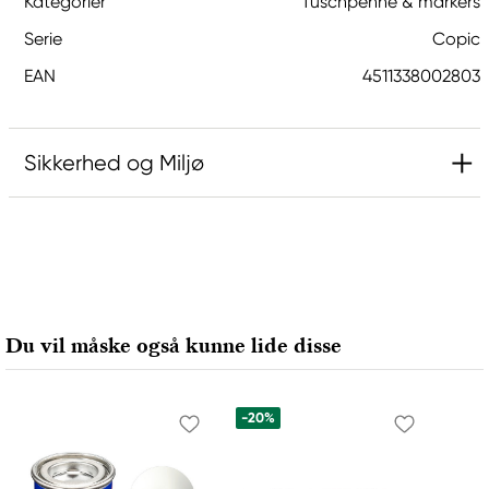
Kategorier
Tuschpenne & markers
Serie
Copic
EAN
4511338002803
Sikkerhed og Miljø
Ansvarlig EU
Copic
Holtz Office Support GmbH
Berta-Cramer-Ring 14-16
Du vil måske også kunne lide disse
65205 Wiesbaden, Germany
export@holtz-gmbh.de
+49 6122 709 0
-20%
Producent
Copic