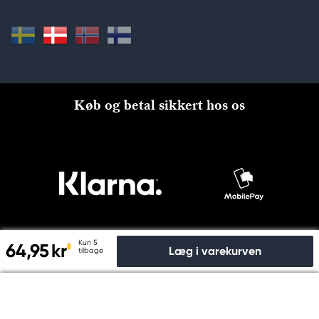
Køb og betal sikkert hos os
Kun 5
64,95 kr
Læg i varekurven
tilbage
Til kassen