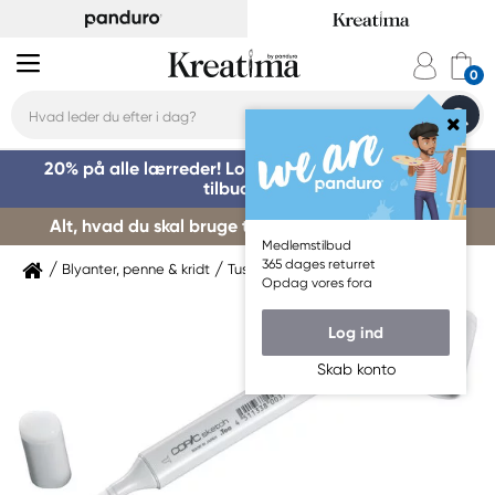
20% på alle lærreder! Log på for at benytte dig af
tilbuddet »
Alt, hvad du skal bruge til kursusstart – køb her »
Medlemstilbud
365 dages returret
Blyanter, penne & kridt
Tuschpenne & markers
Copic
Opdag vores fora
Log ind
Skab konto