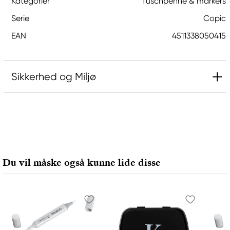
Kategorier
Tuschpenne & markers
Serie
Copic
EAN
4511338050415
Sikkerhed og Miljø
Ansvarlig EU
Copic
Holtz Office Support GmbH
Berta-Cramer-Ring 14-16
Du vil måske også kunne lide disse
65205 Wiesbaden, Germany
export@holtz-gmbh.de
+49 6122 709 0
Producent
Copic