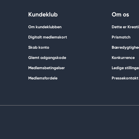
Kundeklub
Om os
Om kundeklubben
Dette er Kreat
Digitalt medlemskort
Prismatch
Skab konto
Bæredygtighe
Glemt adgangskode
Konkurrence
Medlemsbetingelser
Ledige stillinge
Medlemsfordele
Pressekontakt