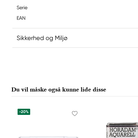
Serie
EAN
Sikkerhed og Miljø
Ansvarlig EU
Copic
Holtz Office Support GmbH
Berta-Cramer-Ring 14-16
Du vil måske også kunne lide disse
65205 Wiesbaden, Germany
export@holtz-gmbh.de
+49 6122 709 0
-20%
Producent
Copic
Too Marker Products Inc.