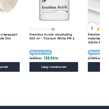
(0
)
 crepepapir
Kreatima Acrylic akrylmaling
Kreatima Artis
lle (144
500 ml – Titanium White PW 6
malerlærred a
dybde 2 cm, 
Member Treat
Member Treat
135,96 kr
223
169,95 kr
279,95 kr
kurven
Læg i varekurven
Læg i