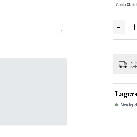
Copic Sketc
1
Fri 
pak
Lagers
Vælg d