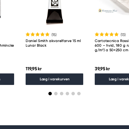
guro-ku
(15
)
(13
)
Daniel Smith akvarelfarve 15 ml
Cartotecnica Rossi
chmincke
Lunar Black
600 – hvid, 180 g ru
g/m²) a 50×250 cm
119,95 kr
39,95 kr
n
Læg i varekurven
Læg i vare