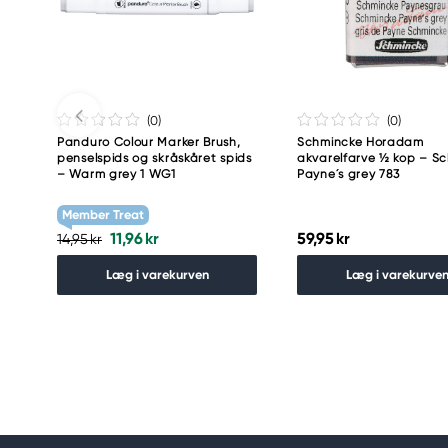
Meguro Higashiyama Bldg., 1-4-4 Higashiyama, Me
Tokyo 153-0043 Japan
www.toomarker.co.jp
(0
)
(0
)
Panduro Colour Marker Brush,
Schmincke Horadam
penselspids og skråskåret spids
akvarelfarve ½ kop – S
– Warm grey 1 WG1
Payne´s grey 783
Member Treat
11,96 kr
59,95 kr
14,95 kr
Læg i varekurven
Læg i varekurve