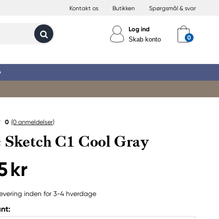
Kontakt os
Butikken
Spørgsmål & svar
Log ind
Skab konto
»
0
(0
anmeldelser
)
 Sketch C1 Cool Gray
5 kr
evering inden for 3-4 hverdage
nt: