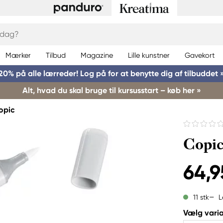
Mærker
Tilbud
Magazine
Lille kunstner
Gavekort
20% på alle lærreder! Log på for at benytte dig af tilbuddet 
Alt, hvad du skal bruge til kursusstart – køb her »
opic
Copic
64,9
L
11 stk
Vælg varia