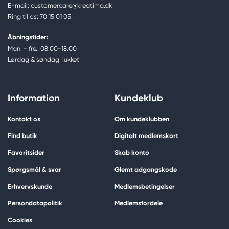
E-mail: customercare@kreatima.dk
Ring til os: 70 15 01 05
Åbningstider:
Man. - fre.: 08.00-18.00
Lørdag & søndag: lukket
Information
Kundeklub
Kontakt os
Om kundeklubben
Find butik
Digitalt medlemskort
Favoritsider
Skab konto
Spørgsmål & svar
Glemt adgangskode
Erhvervskunde
Medlemsbetingelser
Persondatapolitik
Medlemsfordele
Cookies