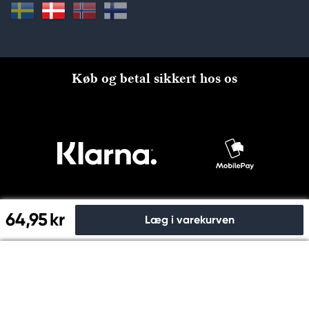
Køb og betal sikkert hos os
64,95 kr
Læg i varekurven
Til kassen
© Copyright 2026 Kreatima, PANDURO HOBBY A/S 2024 CVR
nr: 31753112