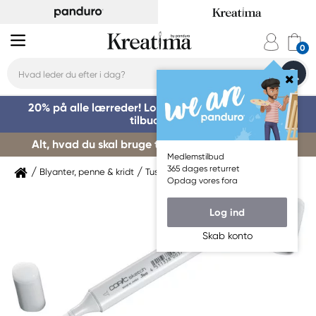
20% på alle lærreder! Log på for at benytte dig af
tilbuddet »
Alt, hvad du skal bruge til kursusstart – køb her »
Medlemstilbud
365 dages returret
Blyanter, penne & kridt
Tuschpenne & markers
Copic
Opdag vores fora
Log ind
Skab konto