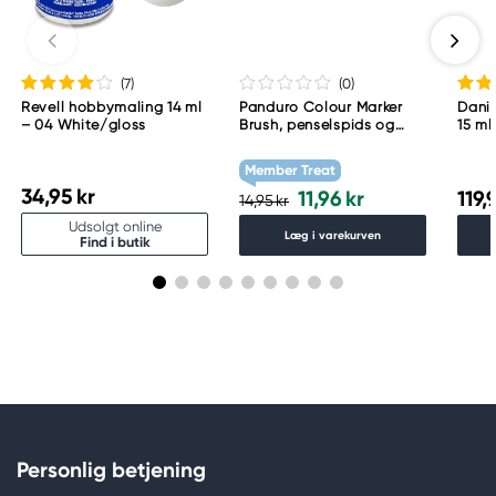
Meguro Higashiyama Bldg., 1-4-4 Higashiyama,
Meguro-ku
Tokyo 153-0043 Japan
www.toomarker.co.jp
(7
)
(0
)
Revell hobbymaling 14 ml
Panduro Colour Marker
Danie
– 04 White/gloss
Brush, penselspids og
15 ml
skråskåret spids – Warm
grey 1 WG1
Member Treat
34,95 kr
11,96 kr
119,
14,95 kr
Udsolgt online
Læg i varekurven
Find i butik
Personlig betjening