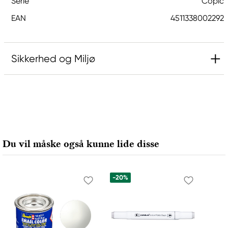
Serie
Copic
EAN
4511338002292
Sikkerhed og Miljø
Ansvarlig EU
Copic
Holtz Office Support GmbH
Berta-Cramer-Ring 14-16
Du vil måske også kunne lide disse
65205 Wiesbaden, Germany
export@holtz-gmbh.de
+49 6122 709 0
-20%
Producent
Copic
Too Marker Products Inc.