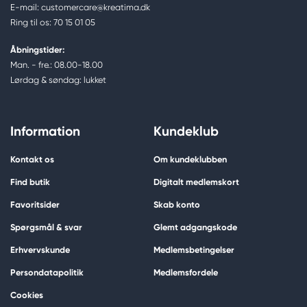
E-mail: customercare@kreatima.dk
Ring til os: 70 15 01 05
Åbningstider:
Man. - fre.: 08.00-18.00
Lørdag & søndag: lukket
Information
Kundeklub
Kontakt os
Om kundeklubben
Find butik
Digitalt medlemskort
Favoritsider
Skab konto
Spørgsmål & svar
Glemt adgangskode
Erhvervskunde
Medlemsbetingelser
Persondatapolitik
Medlemsfordele
Cookies