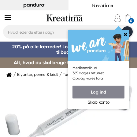
20% på alle lærreder! Log på for at benytte dig af
tilbuddet »
Alt, hvad du skal bruge til kursusstart – køb her »
Medlemstilbud
365 dages returret
Blyanter, penne & kridt
Tuschpenne & markers
Copic
Opdag vores fora
Log ind
Skab konto