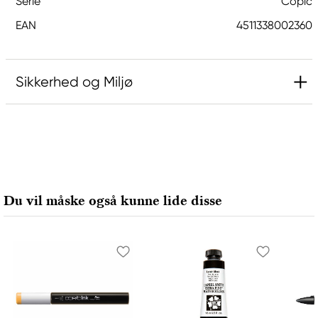
Serie
Copic
EAN
4511338002360
Sikkerhed og Miljø
Ansvarlig EU
Copic
Holtz Office Support GmbH
Berta-Cramer-Ring 14-16
Du vil måske også kunne lide disse
65205 Wiesbaden, Germany
export@holtz-gmbh.de
+49 6122 709 0
Producent
Copic
Too Marker Products Inc.