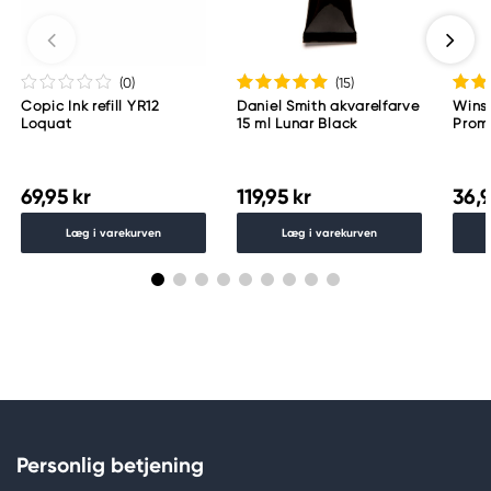
Meguro Higashiyama Bldg., 1-4-4 Higashiyama,
Meguro-ku
Tokyo 153-0043 Japan
www.toomarker.co.jp
(0
)
(15
)
Copic Ink refill YR12
Daniel Smith akvarelfarve
Wins
Loquat
15 ml Lunar Black
Proma
69,95 kr
119,95 kr
36,9
Læg i varekurven
Læg i varekurven
Personlig betjening