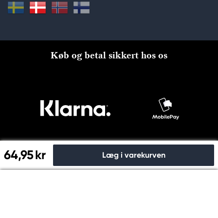
Køb og betal sikkert hos os
64,95 kr
Læg i varekurven
Til kassen
© Copyright 2026 Kreatima, PANDURO HOBBY A/S 2024 CVR
nr: 31753112