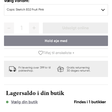
Vælg variant:
Copic Sketch E02 Fruit Pink
1
Udsolgt online
Hold øje med
Tilføj til ønskeliste »
Fri levering over 399 kr til
Gratis returnering
pakkeshop.
30 dages returret.
Lagersaldo i din butik
Vælg din butik
Findes i 1 butikker