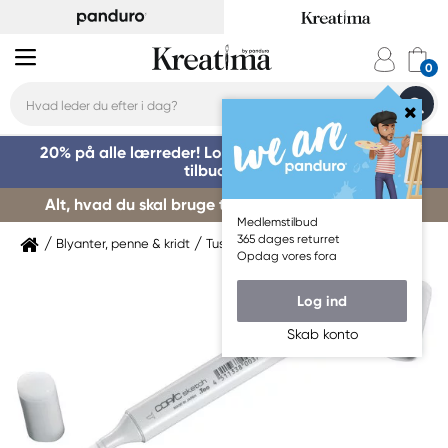
20% på alle lærreder! Log på for at benytte dig af
tilbuddet »
Alt, hvad du skal bruge til kursusstart – køb her »
Medlemstilbud
365 dages returret
Blyanter, penne & kridt
Tuschpenne & markers
Copic
Opdag vores fora
Log ind
Skab konto