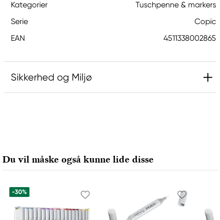
Kategorier
Tuschpenne & markers
Serie
Copic
EAN
4511338002865
Sikkerhed og Miljø
Ansvarlig EU
Copic
Holtz Office Support GmbH
Berta-Cramer-Ring 14-16
Du vil måske også kunne lide disse
65205 Wiesbaden, Germany
export@holtz-gmbh.de
+49 6122 709 0
-30%
Producent