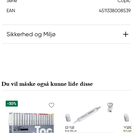
Serie
Copic
EAN
4511338008539
Sikkerhed og Miljø
Ansvarlig EU
Copic
Holtz Office Support GmbH
Berta-Cramer-Ring 14-16
Du vil måske også kunne lide disse
65205 Wiesbaden, Germany
export@holtz-gmbh.de
+49 6122 709 0
-30%
Producent
Copic
Too Marker Products Inc.