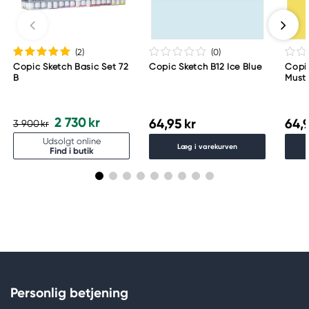
Meguro Higashiyama Bldg., 1-4-4 Higashiyama,
Meguro-ku
Tokyo 153-0043 Japan
www.toomarker.co.jp
(2
)
(0
)
Copic Sketch Basic Set 72
Copic Sketch B12 Ice Blue
Copi
B
Must
2 730 kr
64,95 kr
64,9
3 900 kr
Udsolgt online
Læg i varekurven
Find i butik
Personlig betjening