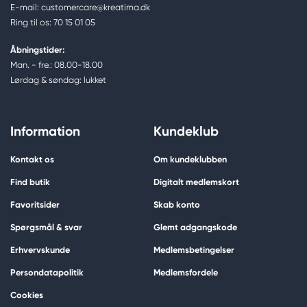
E-mail: customercare@kreatima.dk
Ring til os: 70 15 01 05
Åbningstider:
Man. - fre.: 08.00-18.00
Lørdag & søndag: lukket
Information
Kundeklub
Kontakt os
Om kundeklubben
Find butik
Digitalt medlemskort
Favoritsider
Skab konto
Spørgsmål & svar
Glemt adgangskode
Erhvervskunde
Medlemsbetingelser
Persondatapolitik
Medlemsfordele
Cookies