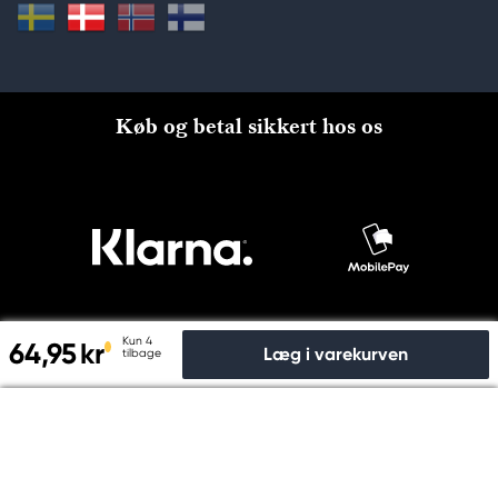
Køb og betal sikkert hos os
Kun 4
64,95 kr
Læg i varekurven
tilbage
Til kassen
© Copyright 2026 Kreatima, PANDURO HOBBY A/S 2024 CVR
nr: 31753112