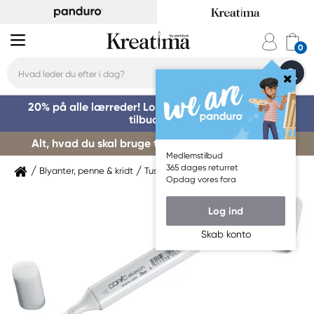
20% på alle lærreder! Log på for at benytte dig af
tilbuddet »
Alt, hvad du skal bruge til kursusstart – køb her »
Medlemstilbud
365 dages returret
Blyanter, penne & kridt
Tuschpenne & markers
Copic
Opdag vores fora
Log ind
Skab konto