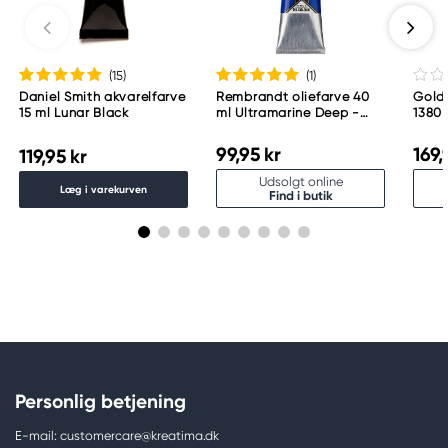
Meguro Higashiyama Bldg., 1-4-4 Higashiyama,
Meguro-ku
Tokyo 153-0043 Japan
www.toomarker.co.jp
(15
)
(1
)
Daniel Smith akvarelfarve
Rembrandt oliefarve 40
Golde
15 ml Lunar Black
ml Ultramarine Deep -
1380
506
99,95 kr
169,
119,95 kr
Udsolgt online
Læg i varekurven
Find i butik
Personlig betjening
E-mail: customercare@kreatima.dk