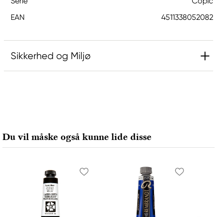
Serie
Copic
EAN
4511338052082
Sikkerhed og Miljø
Ansvarlig EU
Copic
Holtz Office Support GmbH
Berta-Cramer-Ring 14-16
Du vil måske også kunne lide disse
65205 Wiesbaden, Germany
export@holtz-gmbh.de
+49 6122 709 0
Producent
Copic
Too Marker Products Inc.