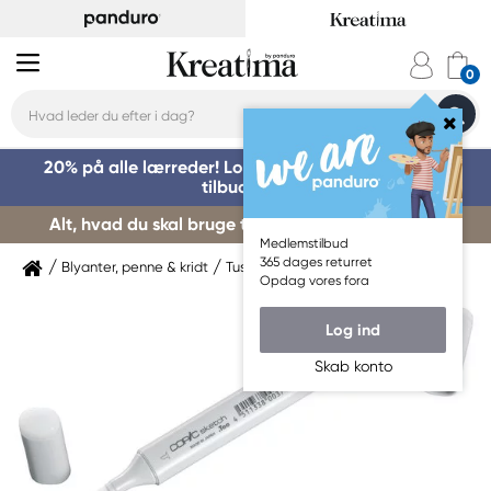
20% på alle lærreder! Log på for at benytte dig af
tilbuddet »
Alt, hvad du skal bruge til kursusstart – køb her »
Medlemstilbud
365 dages returret
Blyanter, penne & kridt
Tuschpenne & markers
Copic
Opdag vores fora
Log ind
Skab konto