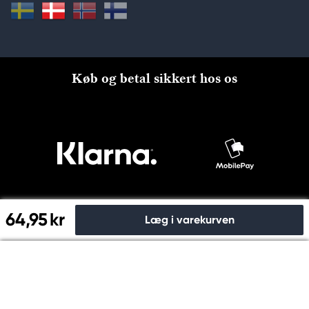
Køb og betal sikkert hos os
64,95 kr
Læg i varekurven
Til kassen
© Copyright 2026 Kreatima, PANDURO HOBBY A/S 2024 CVR
nr: 31753112