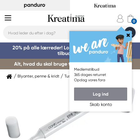
20% på alle lærreder! Log på for at benytte dig af
tilbuddet »
Alt, hvad du skal bruge til kursusstart – køb her »
Medlemstilbud
365 dages returret
Blyanter, penne & kridt
Tuschpenne & markers
Copic
Opdag vores fora
Log ind
Skab konto