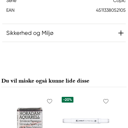
Serie
Copic
EAN
4511338052105
Sikkerhed og Miljø
Ansvarlig EU
Copic
Holtz Office Support GmbH
Berta-Cramer-Ring 14-16
Du vil måske også kunne lide disse
65205 Wiesbaden, Germany
export@holtz-gmbh.de
+49 6122 709 0
-20%
Producent
Copic
Too Marker Products Inc.