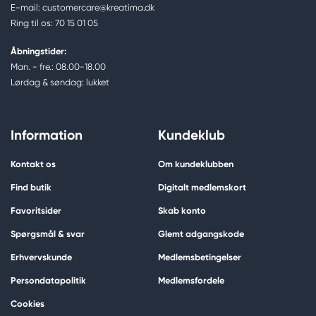
E-mail: customercare@kreatima.dk
Ring til os: 70 15 01 05
Åbningstider:
Man. - fre.: 08.00-18.00
Lørdag & søndag: lukket
Information
Kundeklub
Kontakt os
Om kundeklubben
Find butik
Digitalt medlemskort
Favoritsider
Skab konto
Spørgsmål & svar
Glemt adgangskode
Erhvervskunde
Medlemsbetingelser
Persondatapolitik
Medlemsfordele
Cookies