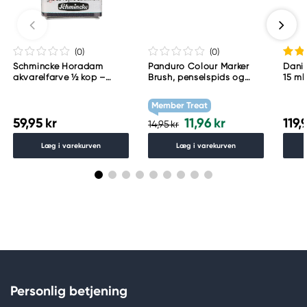
Meguro Higashiyama Bldg., 1-4-4 Higashiyama,
Meguro-ku
Tokyo 153-0043 Japan
www.toomarker.co.jp
(0
)
(0
)
Schmincke Horadam
Panduro Colour Marker
Danie
akvarelfarve ½ kop –
Brush, penselspids og
15 ml
Schmincke Payne´s grey
skråskåret spids – Warm
783
grey 1 WG1
Member Treat
59,95 kr
11,96 kr
119,
14,95 kr
Læg i varekurven
Læg i varekurven
Personlig betjening