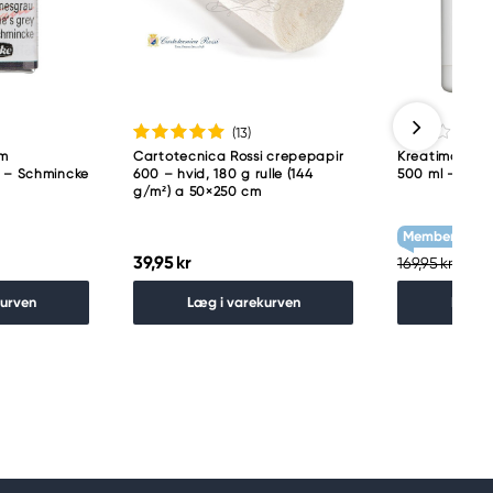
(13
)
am
Cartotecnica Rossi crepepapir
Kreatima Acry
p – Schmincke
600 – hvid, 180 g rulle (144
500 ml – Tita
g/m²) a 50×250 cm
Member Treat
39,95 kr
135,
169,95 kr
kurven
Læg i varekurven
Læg i