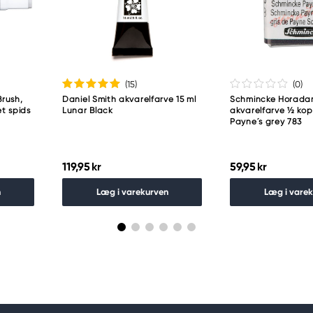
guro-ku
(15
)
(0
)
rush,
Daniel Smith akvarelfarve 15 ml
Schmincke Horad
t spids
Lunar Black
akvarelfarve ½ ko
Payne´s grey 783
119,95 kr
59,95 kr
n
Læg i varekurven
Læg i vare