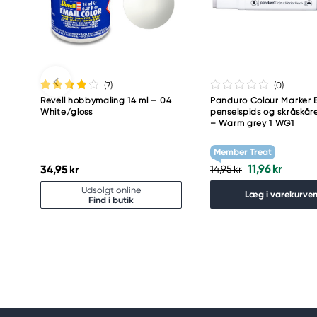
Meguro Higashiyama Bldg., 1-4-4 Higashiyama, Me
Tokyo 153-0043 Japan
www.toomarker.co.jp
(7
)
(0
)
Revell hobbymaling 14 ml – 04
Panduro Colour Marker B
White/gloss
penselspids og skråskåre
– Warm grey 1 WG1
Member Treat
11,96 kr
34,95 kr
14,95 kr
Udsolgt online
Læg i varekurve
Find i butik