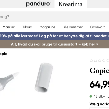
Mærker
Tilbud
Magazine
Lille kunstner
Gavekort
20% på alle lærreder! Log på for at benytte dig af tilbuddet 
Alt, hvad du skal bruge til kursusstart – køb her »
opic
Copic
64,9
15 stk
Vælg varia