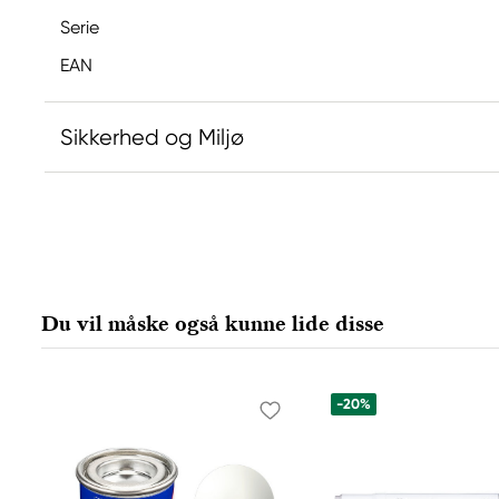
Serie
EAN
Sikkerhed og Miljø
Ansvarlig EU
Copic
Holtz Office Support GmbH
Berta-Cramer-Ring 14-16
Du vil måske også kunne lide disse
65205 Wiesbaden, Germany
export@holtz-gmbh.de
+49 6122 709 0
-20%
Producent
Copic
Too Marker Products Inc.