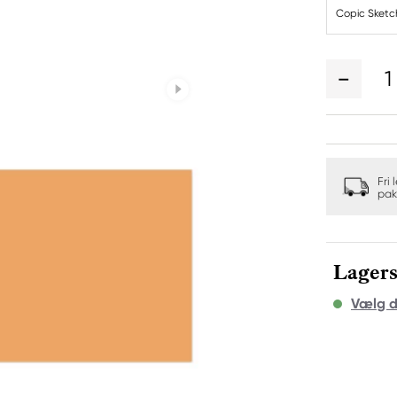
Copic Sket
1
Fri 
pak
Lagers
Vælg d