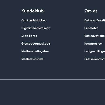
Kundeklub
Om os
Om kundeklubben
Dette er Kreat
Digitalt medlemskort
Prismatch
Skab konto
Bæredygtighe
Glemt adgangskode
Konkurrence
Medlemsbetingelser
Ledige stillinge
Medlemsfordele
Pressekontakt