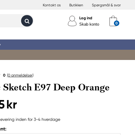
Kontakt os
Butikken
Spørgsmål & svar
Log ind
Skab konto
»
0
(0
anmeldelser
)
 Sketch E97 Deep Orange
5 kr
Levering inden for 3-4 hverdage
nt: