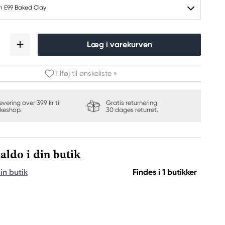
h E99 Baked Clay
Læg i varekurven
Tilføj til ønskeliste »
levering over 399 kr til
Gratis returnering
keshop.
30 dages returret.
aldo i din butik
in butik
Findes i 1 butikker