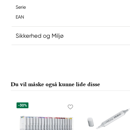
Serie
EAN
Sikkerhed og Miljø
Ansvarlig EU
Copic
Holtz Office Support GmbH
Berta-Cramer-Ring 14-16
Du vil måske også kunne lide disse
65205 Wiesbaden, Germany
export@holtz-gmbh.de
+49 6122 709 0
-30%
Producent
Copic
Too Marker Products Inc.