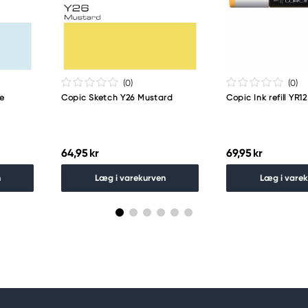
guro-ku
(0
)
(0
)
ue
Copic Sketch Y26 Mustard
Copic Ink refill YR
64,95 kr
69,95 kr
n
Læg i varekurven
Læg i vare