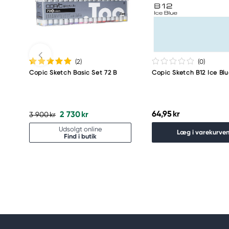
Meguro Higashiyama Bldg., 1-4-4 Higashiyama, Me
Tokyo 153-0043 Japan
www.toomarker.co.jp
(2
)
(0
)
Copic Sketch Basic Set 72 B
Copic Sketch B12 Ice Bl
64,95 kr
2 730 kr
3 900 kr
Udsolgt online
Læg i varekurve
Find i butik