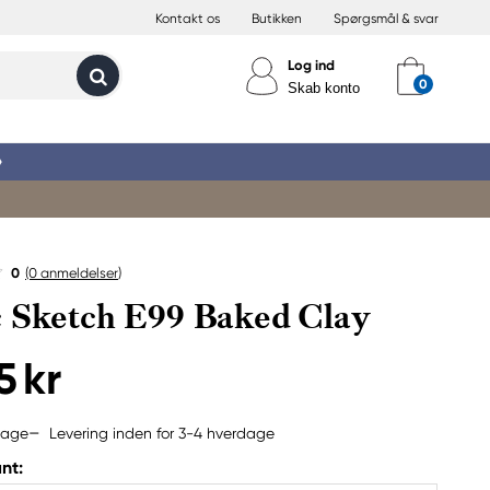
Kontakt os
Butikken
Spørgsmål & svar
Log ind
Skab konto
»
0
(0
anmeldelser
)
 Sketch E99 Baked Clay
5 kr
Levering inden for 3-4 hverdage
bage
nt: