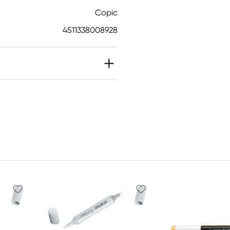
Copic
4511338008928