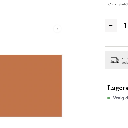
Copic Sketc
1
Fri 
pak
Lagers
Vælg d