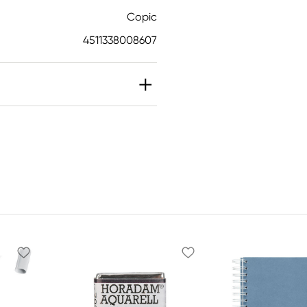
Copic
4511338008607