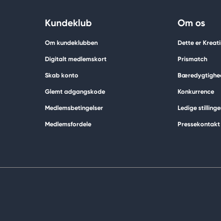
Kundeklub
Om os
Om kundeklubben
Dette er Kreat
Digitalt medlemskort
Prismatch
Skab konto
Bæredygtighe
Glemt adgangskode
Konkurrence
Medlemsbetingelser
Ledige stillinge
Medlemsfordele
Pressekontakt