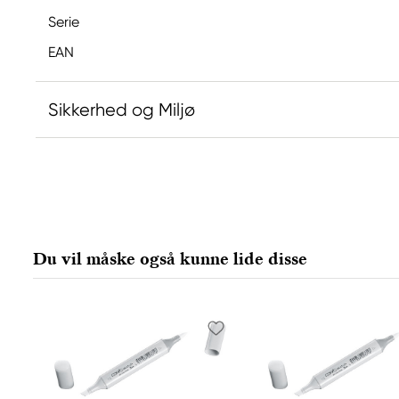
Serie
EAN
Sikkerhed og Miljø
Ansvarlig EU
Copic
Holtz Office Support GmbH
Berta-Cramer-Ring 14-16
Du vil måske også kunne lide disse
65205 Wiesbaden, Germany
export@holtz-gmbh.de
+49 6122 709 0
Producent
Copic
Too Marker Products Inc.