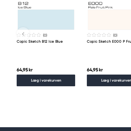
Meguro Higashiyama Bldg., 1-4-4 Higashiyama, Me
Tokyo 153-0043 Japan
www.toomarker.co.jp
(0
)
(0
)
Copic Sketch B12 Ice Blue
Copic Sketch E000 P Fru
64,95 kr
64,95 kr
Læg i varekurven
Læg i varekurve