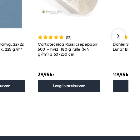
(13
)
alryg, 22×22
Cartotecnica Rossi crepepapir
Daniel Smith a
rk, 225 g/m²
600 – hvid, 180 g rulle (144
Lunar Black
g/m²) a 50×250 cm
39,95 kr
119,95 kr
kurven
Læg i varekurven
Læg i