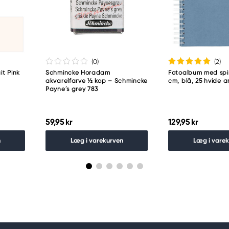
guro-ku
(0
)
(2
)
it Pink
Schmincke Horadam
Fotoalbum med spir
akvarelfarve ½ kop – Schmincke
cm, blå, 25 hvide a
Payne´s grey 783
59,95 kr
129,95 kr
n
Læg i varekurven
Læg i vare