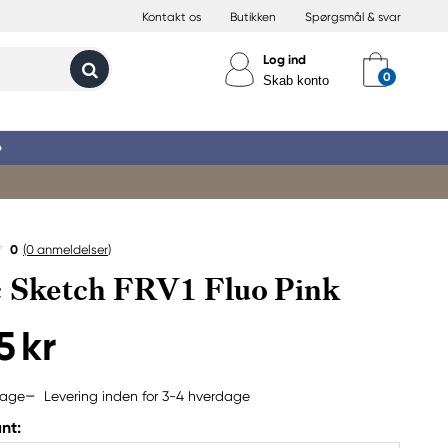
Kontakt os
Butikken
Spørgsmål & svar
Log ind
Skab konto
»
0
(0
anmeldelser
)
 Sketch FRV1 Fluo Pink
5 kr
Levering inden for 3-4 hverdage
bage
nt: