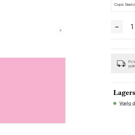
Copic Sketch
1
Fri 
pak
Lagers
Vælg d