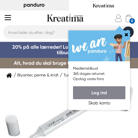
20% på alle lærreder! Log på for at benytte dig af
tilbuddet »
Alt, hvad du skal bruge til kursusstart – køb her »
Medlemstilbud
365 dages returret
Blyanter, penne & kridt
Tuschpenne & markers
Copic
Opdag vores fora
Log ind
Skab konto