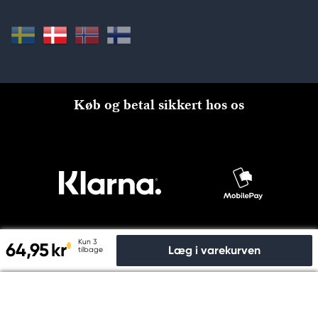
Køb og betal sikkert hos os
Kun 3
64,95 kr
Læg i varekurven
tilbage
Til kassen