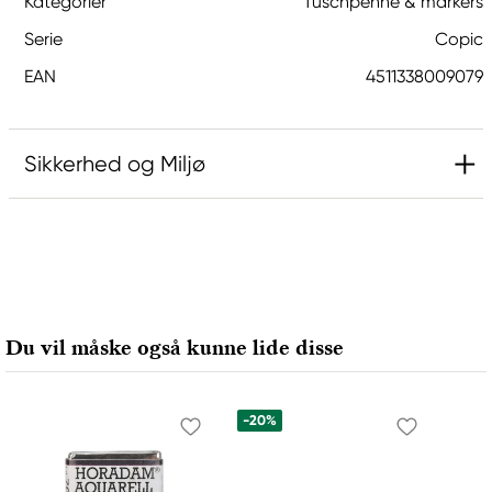
Kategorier
Tuschpenne & markers
Serie
Copic
EAN
4511338009079
Sikkerhed og Miljø
Ansvarlig EU
Copic
Holtz Office Support GmbH
Berta-Cramer-Ring 14-16
Du vil måske også kunne lide disse
65205 Wiesbaden, Germany
export@holtz-gmbh.de
+49 6122 709 0
-20%
Producent
Copic