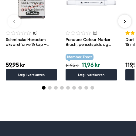
Too Marker Products Inc.
Meguro Higashiyama Bldg., 1-4-4 Higashiyama,
Meguro-ku
Tokyo 153-0043 Japan
www.toomarker.co.jp
(0
)
(0
)
Schmincke Horadam
Panduro Colour Marker
Danie
akvarelfarve ½ kop –
Brush, penselspids og
15 ml
Schmincke Payne´s grey
skråskåret spids – Warm
783
grey 1 WG1
Member Treat
59,95 kr
11,96 kr
119,
14,95 kr
Læg i varekurven
Læg i varekurven