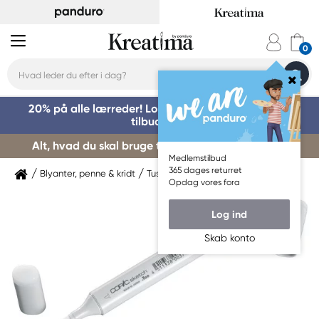
20% på alle lærreder! Log på for at benytte dig af
tilbuddet »
Alt, hvad du skal bruge til kursusstart – køb her »
Medlemstilbud
365 dages returret
Blyanter, penne & kridt
Tuschpenne & markers
Copic
Opdag vores fora
Log ind
Skab konto