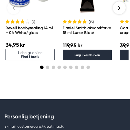
Meguro Higashiyama Bldg., 1-4-4 Higashiyama,
Meguro-ku
Tokyo 153-0043 Japan
www.toomarker.co.jp
(7
)
(15
)
Revell hobbymaling 14 ml
Daniel Smith akvarelfarve
Cart
– 04 White/gloss
15 ml Lunar Black
crepe
180 g
50×2
34,95 kr
119,95 kr
39,9
Udsolgt online
Læg i varekurven
Find i butik
Personlig betjening
E-mail: customercare@kreatima.dk