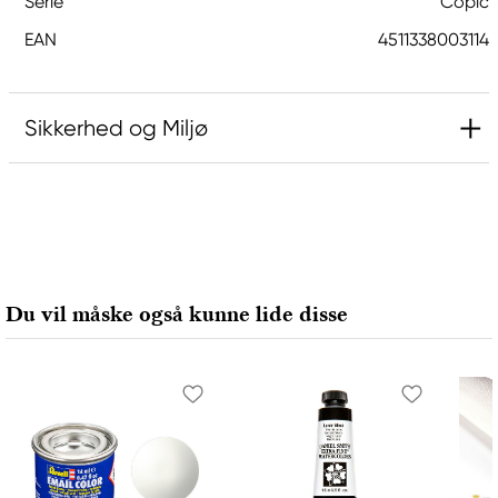
Serie
Copic
EAN
4511338003114
Sikkerhed og Miljø
Ansvarlig EU
Copic
Holtz Office Support GmbH
Berta-Cramer-Ring 14-16
Du vil måske også kunne lide disse
65205 Wiesbaden, Germany
export@holtz-gmbh.de
+49 6122 709 0
Producent
Copic
Too Marker Products Inc.