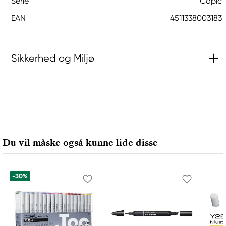
Serie
Copic
EAN
4511338003183
Sikkerhed og Miljø
Ansvarlig EU
Copic
Holtz Office Support GmbH
Berta-Cramer-Ring 14-16
Du vil måske også kunne lide disse
65205 Wiesbaden, Germany
export@holtz-gmbh.de
+49 6122 709 0
-30%
Producent
Copic
Too Marker Products Inc.