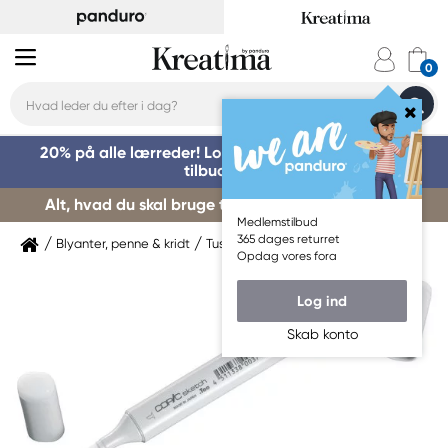
20% på alle lærreder! Log på for at benytte dig af
tilbuddet »
Alt, hvad du skal bruge til kursusstart – køb her »
Medlemstilbud
365 dages returret
Blyanter, penne & kridt
Tuschpenne & markers
Copic
Opdag vores fora
Log ind
Skab konto