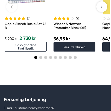
Meguro Higashiyama Bldg., 1-4-4 Higashiyama,
Meguro-ku
Tokyo 153-0043 Japan
www.toomarker.co.jp
(2
)
(3
)
Copic Sketch Basic Set 72
Winsor & Newton
Copi
B
Promarker Black (XB)
Must
2 730 kr
36,95 kr
64,9
3 900 kr
Udsolgt online
Læg i varekurven
Find i butik
Personlig betjening
E-mail: customercare@kreatima.dk