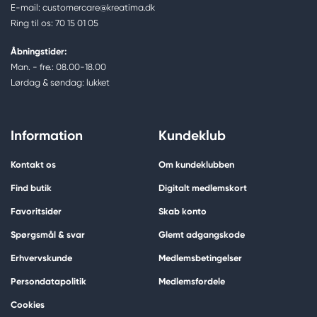
E-mail: customercare@kreatima.dk
Ring til os: 70 15 01 05
Åbningstider:
Man. - fre.: 08.00-18.00
Lørdag & søndag: lukket
Information
Kundeklub
Kontakt os
Om kundeklubben
Find butik
Digitalt medlemskort
Favoritsider
Skab konto
Spørgsmål & svar
Glemt adgangskode
Erhvervskunde
Medlemsbetingelser
Persondatapolitik
Medlemsfordele
Cookies