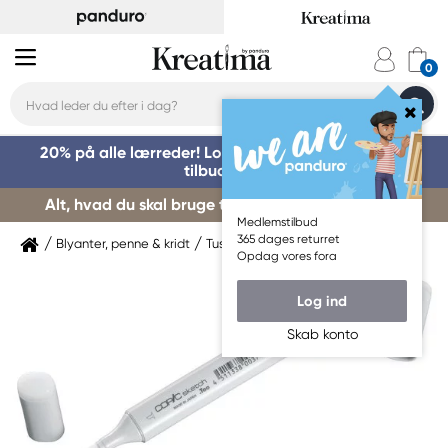
20% på alle lærreder! Log på for at benytte dig af
tilbuddet »
Alt, hvad du skal bruge til kursusstart – køb her »
Medlemstilbud
365 dages returret
Blyanter, penne & kridt
Tuschpenne & markers
Copic
Opdag vores fora
Log ind
Skab konto