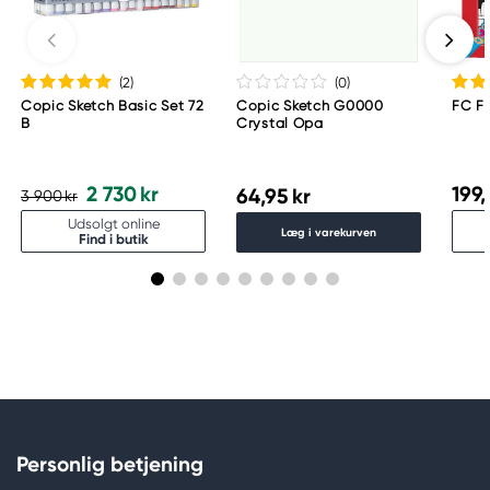
Meguro Higashiyama Bldg., 1-4-4 Higashiyama,
Meguro-ku
Tokyo 153-0043 Japan
www.toomarker.co.jp
(2
)
(0
)
Copic Sketch Basic Set 72
Copic Sketch G0000
FC F
B
Crystal Opa
2 730 kr
199,
64,95 kr
3 900 kr
Udsolgt online
Læg i varekurven
Find i butik
Personlig betjening