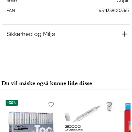
Serie
Copic
EAN
4511338003367
Sikkerhed og Miljø
Ansvarlig EU
Copic
Holtz Office Support GmbH
Berta-Cramer-Ring 14-16
Du vil måske også kunne lide disse
65205 Wiesbaden, Germany
export@holtz-gmbh.de
+49 6122 709 0
-30%
Producent
Copic
Too Marker Products Inc.