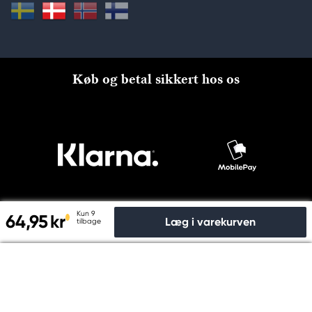
Køb og betal sikkert hos os
Kun 9
64,95 kr
Læg i varekurven
tilbage
Til kassen
© Copyright 2026 Kreatima, PANDURO HOBBY A/S 2024 CVR
nr: 31753112