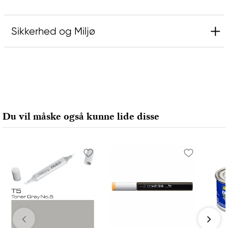
Sikkerhed og Miljø
Ansvarlig EU
Copic
Holtz Office Support GmbH
Berta-Cramer-Ring 14-16
Du vil måske også kunne lide disse
65205 Wiesbaden, Germany
export@holtz-gmbh.de
+49 6122 709 0
Producent
Copic
Too Marker Products Inc.
Meguro Higashiyama Bldg., 1-4-4 Higashiyama,
Meguro-ku
Tokyo 153-0043 Japan