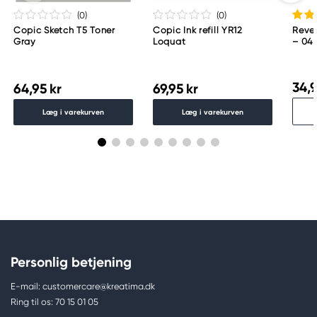
www.toomarker.co.jp
(0
)
(0
)
Copic Sketch T5 Toner
Copic Ink refill YR12
Revel
Gray
Loquat
– 04
34,9
64,95 kr
69,95 kr
Læg i varekurven
Læg i varekurven
Personlig betjening
E-mail: customercare@kreatima.dk
Ring til os: 70 15 01 05