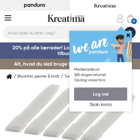
20% på alle lærreder! Log på for at benytte dig af
tilbuddet »
Alt, hvad du skal bruge til kursusstart – køb her »
Medlemstilbud
365 dages returret
Blyanter, penne & kridt
Tuschpenne & markers
Copic
Opdag vores fora
Log ind
Skab konto