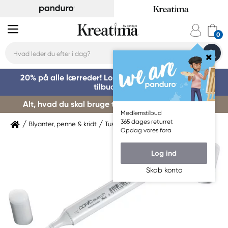
20% på alle lærreder! Log på for at benytte dig af
tilbuddet »
Alt, hvad du skal bruge til kursusstart – køb her »
Medlemstilbud
365 dages returret
Blyanter, penne & kridt
Tuschpenne & markers
Copic
Opdag vores fora
Log ind
Skab konto