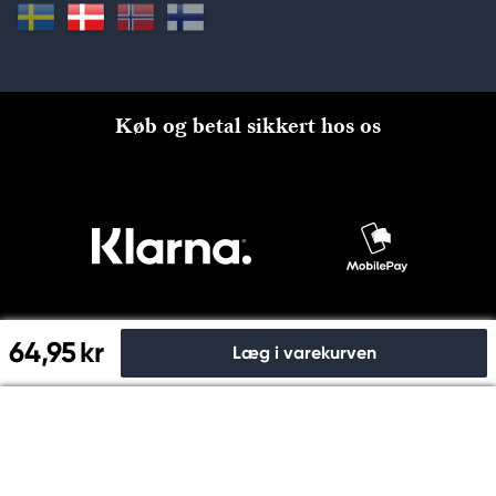
Køb og betal sikkert hos os
64,95 kr
Læg i varekurven
Til kassen
© Copyright 2026 Kreatima, PANDURO HOBBY A/S 2024 CVR
nr: 31753112