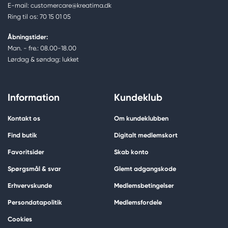
E-mail: customercare@kreatima.dk
Ring til os: 70 15 01 05
Åbningstider:
Man. - fre.: 08.00-18.00
Lørdag & søndag: lukket
Information
Kundeklub
Kontakt os
Om kundeklubben
Find butik
Digitalt medlemskort
Favoritsider
Skab konto
Spørgsmål & svar
Glemt adgangskode
Erhvervskunde
Medlemsbetingelser
Persondatapolitik
Medlemsfordele
Cookies