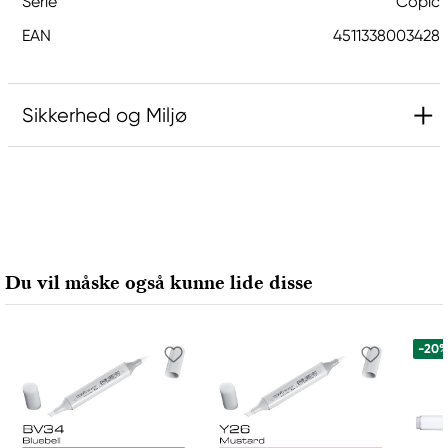
Serie
Copic
EAN
4511338003428
Sikkerhed og Miljø
Ansvarlig EU
Copic
Holtz Office Support GmbH
Berta-Cramer-Ring 14-16
Du vil måske også kunne lide disse
65205 Wiesbaden, Germany
export@holtz-gmbh.de
+49 6122 709 0
-20
Producent
Copic
Too Marker Products Inc.