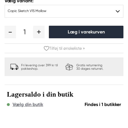
Vælg variant:
Copic Sketch V15 Mallow
1
Læg i varekurven
Tilføj til ønskeliste »
Fri levering over 399 kr til
Gratis returnering
pakkeshop.
30 dages returret.
Lagersaldo i din butik
Vælg din butik
Findes i 1 butikker