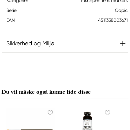
Kategorier
Tuschpenne & markers
Serie
Copic
EAN
4511338003671
Sikkerhed og Miljø
Ansvarlig EU
Copic
Holtz Office Support GmbH
Berta-Cramer-Ring 14-16
Du vil måske også kunne lide disse
65205 Wiesbaden, Germany
export@holtz-gmbh.de
+49 6122 709 0
Producent
Copic