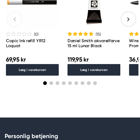
Too Marker Products Inc.
Meguro Higashiyama Bldg., 1-4-4 Higashiyama,
Meguro-ku
Tokyo 153-0043 Japan
www.toomarker.co.jp
(0
)
(15
)
Copic Ink refill YR12
Daniel Smith akvarelfarve
Wins
Loquat
15 ml Lunar Black
Proma
69,95 kr
119,95 kr
36,9
Læg i varekurven
Læg i varekurven
Personlig betjening