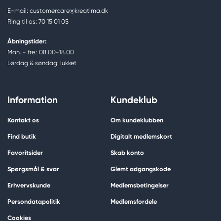
E-mail: customercare@kreatima.dk
Ring til os: 70 15 01 05
Åbningstider:
Man. - fre.: 08.00-18.00
Lørdag & søndag: lukket
Information
Kundeklub
Kontakt os
Om kundeklubben
Find butik
Digitalt medlemskort
Favoritsider
Skab konto
Spørgsmål & svar
Glemt adgangskode
Erhvervskunde
Medlemsbetingelser
Persondatapolitik
Medlemsfordele
Cookies