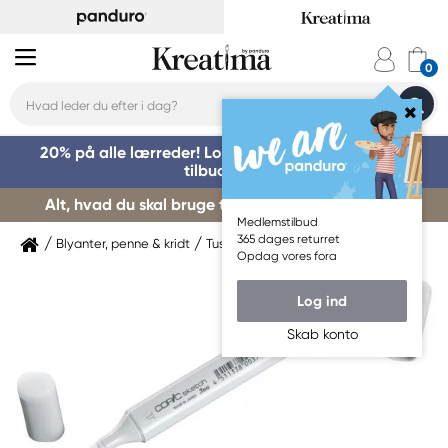
20% på alle lærreder! Log på for at benytte dig af
tilbuddet »
Alt, hvad du skal bruge til kursusstart – køb her »
Medlemstilbud
365 dages returret
Blyanter, penne & kridt
Tuschpenne & markers
Copic
Opdag vores fora
Log ind
Skab konto