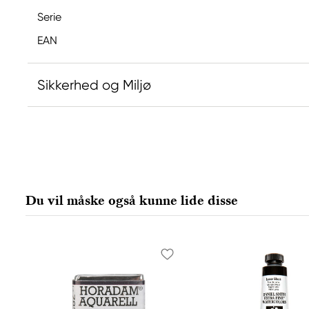
Serie
EAN
Sikkerhed og Miljø
Ansvarlig EU
Copic
Holtz Office Support GmbH
Berta-Cramer-Ring 14-16
Du vil måske også kunne lide disse
65205 Wiesbaden, Germany
export@holtz-gmbh.de
+49 6122 709 0
Producent
Copic
Too Marker Products Inc.