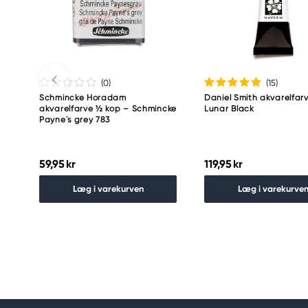
Meguro Higashiyama Bldg., 1-4-4 Higashiyama, Me
Tokyo 153-0043 Japan
www.toomarker.co.jp
(0
)
(15
)
Schmincke Horadam
Daniel Smith akvarelfarv
akvarelfarve ½ kop – Schmincke
Lunar Black
Payne´s grey 783
59,95 kr
119,95 kr
Læg i varekurven
Læg i varekurve