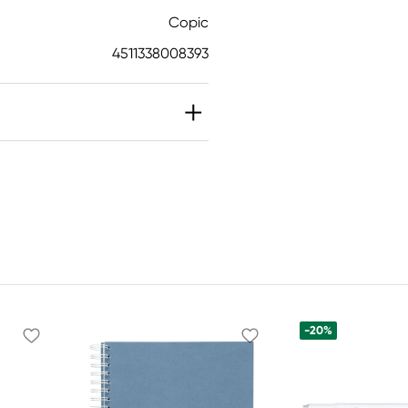
Copic
4511338008393
-20%