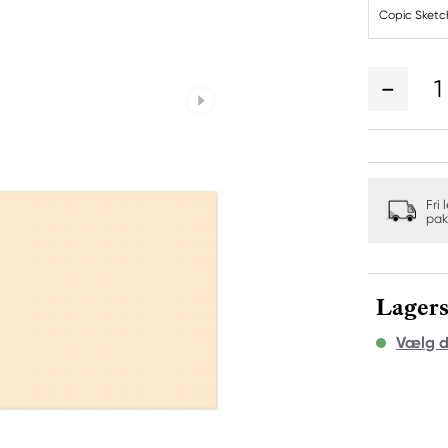
Copic Sketc
1
Fri 
pak
Lagers
Vælg d