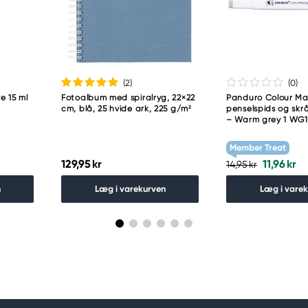
guro-ku
(2
)
(0
)
e 15 ml
Fotoalbum med spiralryg, 22×22
Panduro Colour Mar
cm, blå, 25 hvide ark, 225 g/m²
penselspids og skr
– Warm grey 1 WG1
Member Treat
129,95 kr
11,96 kr
14,95 kr
n
Læg i varekurven
Læg i vare