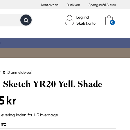
Kontakt os
Butikken
Spørgsmål & svar
Log ind
Skab konto
»
0
(0
anmeldelser
)
 Sketch YR20 Yell. Shade
5 kr
Levering inden for 1-3 hverdage
nt: