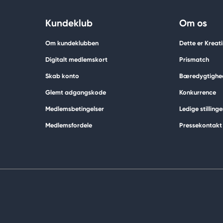
Kundeklub
Om os
Om kundeklubben
Dette er Kreat
Digitalt medlemskort
Prismatch
Skab konto
Bæredygtighe
Glemt adgangskode
Konkurrence
Medlemsbetingelser
Ledige stillinge
Medlemsfordele
Pressekontakt