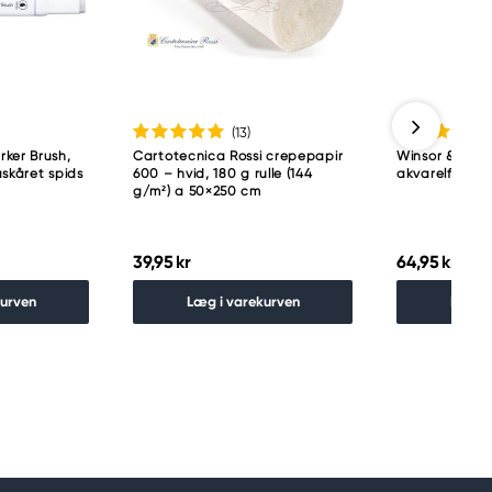
(13
)
ker Brush,
Cartotecnica Rossi crepepapir
Winsor & Newt
åskåret spids
600 – hvid, 180 g rulle (144
akvarelfarve 5
g/m²) a 50×250 cm
39,95 kr
64,95 kr
kurven
Læg i varekurven
Læg i