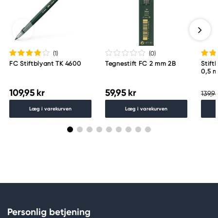
(1
)
(0
)
FC Stiftblyant TK 4600
Tegnestift FC 2 mm 2B
Stift
0,5 
109,95 kr
59,95 kr
139,95
Læg i varekurven
Læg i varekurven
Personlig betjening