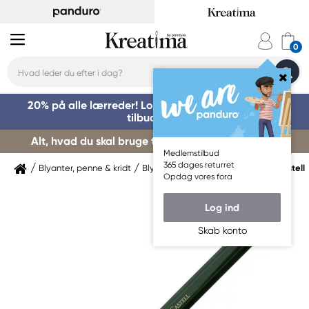
20% på alle lærreder! Log på for at benytte dig af
tilbuddet »
Alt, hvad du skal bruge til kursusstart – køb her »
Medlemstilbud
365 dages returret
Blyanter, penne & kridt
Blyanter & grafitpenne
Faber-Castell
Opdag vores fora
Log ind
Skab konto