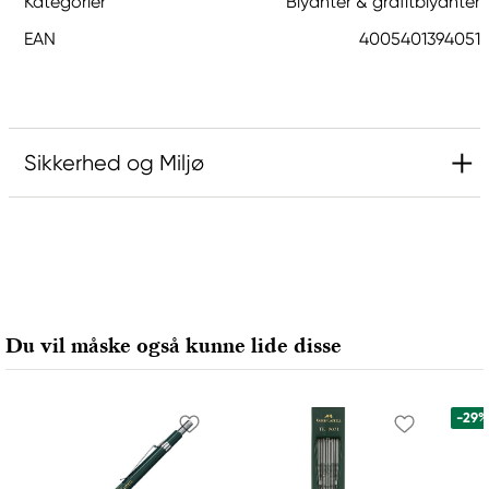
Kategorier
Blyanter & grafitblyanter
EAN
4005401394051
Sikkerhed og Miljø
Ansvarlig EU
Faber-Castell
Faber-Castell Ag
Nürnberger Straße 2
Du vil måske også kunne lide disse
90546 Stein, Germany
info@Faber-Castell.de
+49 (0) 911 9965-0
-29