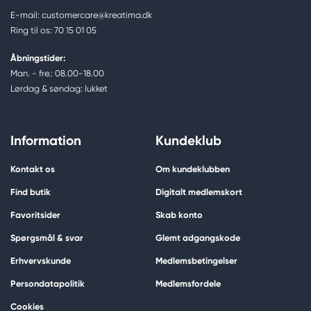
E-mail: customercare@kreatima.dk
Ring til os: 70 15 01 05
Åbningstider:
Man. - fre.: 08.00-18.00
Lørdag & søndag: lukket
Information
Kundeklub
Kontakt os
Om kundeklubben
Find butik
Digitalt medlemskort
Favoritsider
Skab konto
Spørgsmål & svar
Glemt adgangskode
Erhvervskunde
Medlemsbetingelser
Persondatapolitik
Medlemsfordele
Cookies