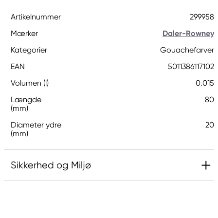
Artikelnummer
299958
Mærker
Daler-Rowney
Kategorier
Gouachefarver
EAN
5011386117102
Volumen (l)
0.015
Længde
80
(mm)
Diameter ydre
20
(mm)
Sikkerhed og Miljø
Ansvarlig EU
Daler-Rowney