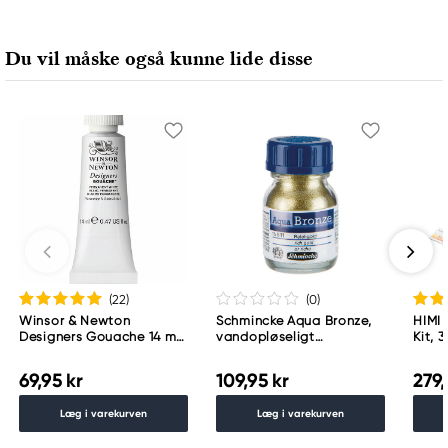
FILA S.p.A Via XXV
Aprile 5
Du vil måske også kunne lide disse
20016 Pero (MI) Italy
fila@fila.it
+3902381051
(22
)
(0
)
Winsor & Newton
Schmincke Aqua Bronze,
HIMI
Designers Gouache 14 ml
vandopløseligt
Kit, 3
– Permanent white 512
metallicpulver 20 ml, Rich
gouac
Gold 15 811
og pa
69,95 kr
109,95 kr
279,
Læg i varekurven
Læg i varekurven