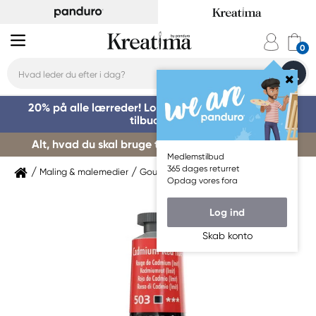
20% på alle lærreder! Log på for at benytte dig af
tilbuddet »
Alt, hvad du skal bruge til kursusstart – køb her »
Medlemstilbud
365 dages returret
Maling & malemedier
Gouachemaling
Daler-Rowney
Opdag vores fora
Log ind
Skab konto