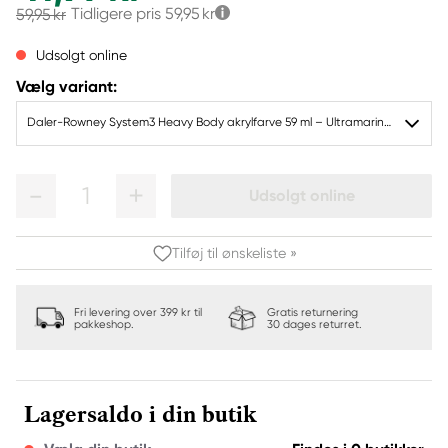
Tidligere pris
59,95 kr
59,95 kr
Udsolgt online
Vælg variant:
Daler-Rowney System3 Heavy Body akrylfarve 59 ml – Ultramarine 123
1
Udsolgt online
Tilføj til ønskeliste »
Fri levering over 399 kr til
Gratis returnering
pakkeshop.
30 dages returret.
Lagersaldo i din butik