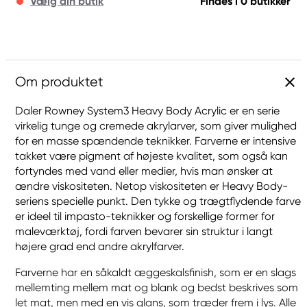
Vælg din butik
Findes i 0 butikker
Om produktet
Daler Rowney System3 Heavy Body Acrylic er en serie
virkelig tunge og cremede akrylarver, som giver mulighed
for en masse spændende teknikker. Farverne er intensive
takket være pigment af højeste kvalitet, som også kan
fortyndes med vand eller medier, hvis man ønsker at
ændre viskositeten. Netop viskositeten er Heavy Body-
seriens specielle punkt. Den tykke og trægtflydende farve
er ideel til impasto-teknikker og forskellige former for
maleværktøj, fordi farven bevarer sin struktur i langt
højere grad end andre akrylfarver.
Farverne har en såkaldt æggeskalsfinish, som er en slags
mellemting mellem mat og blank og bedst beskrives som
let mat, men med en vis glans, som træder frem i lys. Alle