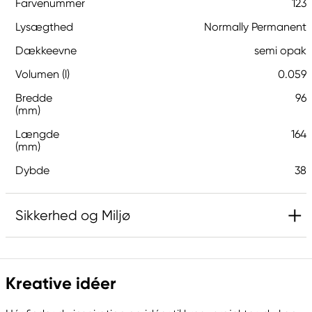
Farvenummer
123
Lysægthed
Normally Permanent
Dækkeevne
semi opak
Volumen (l)
0.059
Bredde
96
(mm)
Længde
164
(mm)
Dybde
38
Sikkerhed og Miljø
Ansvarlig EU
Kreative idéer
System 3
FILA S.p.A Via XXV