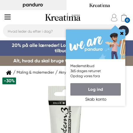
20% på alle lærreder! Log på for at benytte dig af
tilbuddet »
Alt, hvad du skal bruge til kursusstart – køb her »
Medlemstilbud
365 dages returret
Maling & malemedier
Akrylmaling
Daler-Rowney
Opdag vores fora
-30%
Log ind
Skab konto