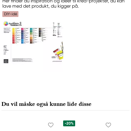
Hér finder du inspiration og idéer til krea-projekter, du kan
Aprile 5
lave med det produkt, du kigger på.
20016 Pero (MI), Italy
DIY-idé
fila@fila.it
+3902381051
Du vil måske også kunne lide disse
-20%