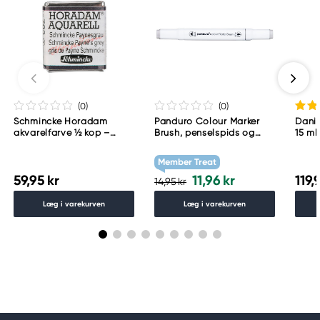
(0
)
(0
)
Schmincke Horadam
Panduro Colour Marker
Danie
akvarelfarve ½ kop –
Brush, penselspids og
15 ml
Schmincke Payne´s grey
skråskåret spids – Warm
783
grey 1 WG1
Member Treat
59,95 kr
11,96 kr
119,
14,95 kr
Læg i varekurven
Læg i varekurven