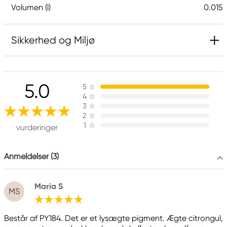
Volumen (l)
0.015
Sikkerhed og Miljø
Ansvarlig EU
5.0
5
☆
Daniel Smith
4
☆
Stelling A/S
3
☆
Amagertorv 9, 1 sal
2
☆
1
☆
1160 Köpenhamn K, Denmark
vurderinger
city@stelling.dk
+45 33 11 33 22
Anmeldelser (3)
Producent
Maria S
Daniel Smith
MS
Daniel Smith Inc
4150 1ST Ave S Seattle, WA
Består af PY184. Det er et lysægte pigment. Ægte citrongul,
98134-2302 United States