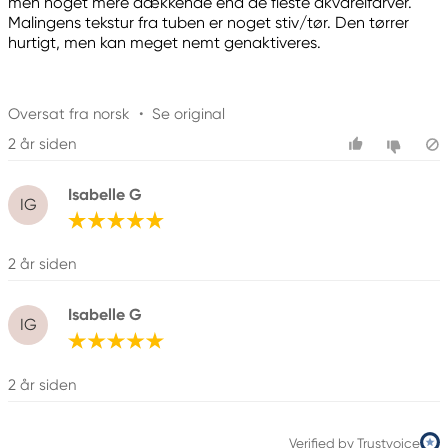
men noget mere dækkende end de fleste akvarelfarver.
Malingens tekstur fra tuben er noget stiv/tør. Den tørrer
hurtigt, men kan meget nemt genaktiveres.
Oversat fra norsk
•
Se original
2 år siden
Isabelle G
IG
2 år siden
Isabelle G
IG
2 år siden
Verified by Trustvoice