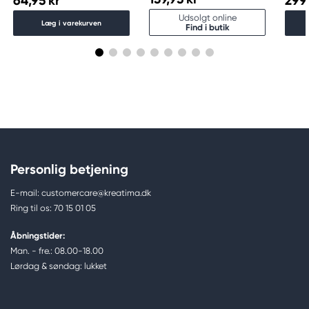
64,95 kr
299,
Udsolgt online
Læg i varekurven
Find i butik
Personlig betjening
E-mail: customercare@kreatima.dk
Ring til os: 70 15 01 05
Åbningstider:
Man. - fre.: 08.00-18.00
Lørdag & søndag: lukket