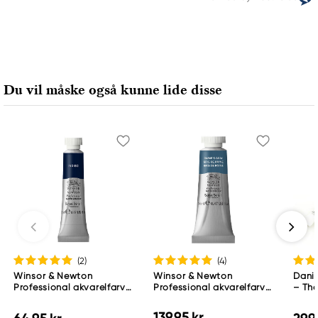
Du vil måske også kunne lide disse
(2
)
(4
)
Winsor & Newton
Winsor & Newton
Danie
Professional akvarelfarve
Professional akvarelfarve
– The
5 ml Indigo 322
14 ml Payne'S Gray 465
ml
139,95 kr