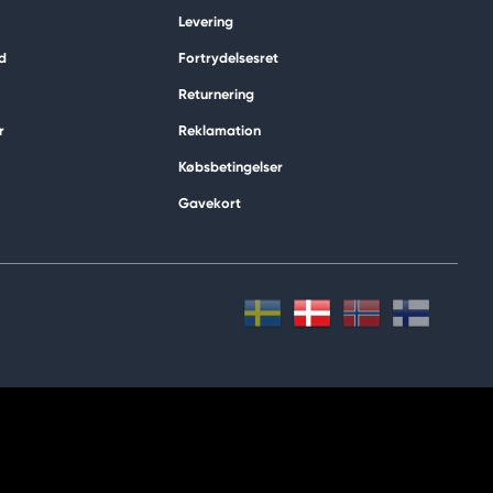
Levering
d
Fortrydelsesret
Returnering
r
Reklamation
Købsbetingelser
Gavekort