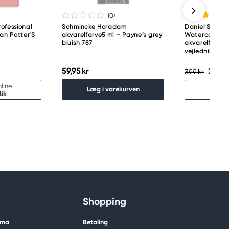
(0
)
ofessional
Schmincke Horadam
Daniel Smith 
pan Potter'S
akvarelfarve5 ml – Payne´s grey
Watercolour M
bluish 787
akvarelfarve,
vejledning
59,95 kr
279,3
399 kr
line
Udso
Læg i varekurven
tik
Fin
Shopping
ima
Betaling