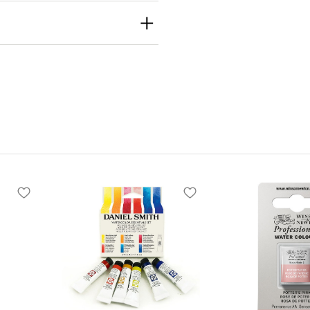
th
h Inc
e S Seattle, WA
 United States