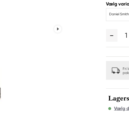
Vælg varia
Daniel Smith
1
Fri 
pak
Lagers
Vælg d