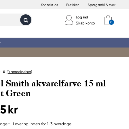
Kontakt os
Butikken
Spørgsmål & svar
Log ind
Skab konto
»
0
(0
anmeldelser
)
l Smith akvarelfarve 15 ml
t Green
5 kr
Levering inden for 1-3 hverdage
bage