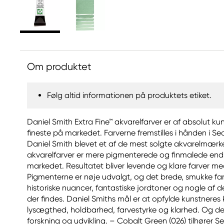
Om produktet
Følg altid informationen på produktets etiket.
Daniel Smith Extra Fine™ akvarelfarver er af absolut ku
fineste på markedet. Farverne fremstilles i hånden i Sea
Daniel Smith blevet et af de mest solgte akvarelmærke
akvarelfarver er mere pigmenterede og finmalede end 
markedet. Resultatet bliver levende og klare farver m
Pigmenterne er nøje udvalgt, og det brede, smukke far
historiske nuancer, fantastiske jordtoner og nogle af d
der findes. Daniel Smiths mål er at opfylde kunstneres 
lysægthed, holdbarhed, farvestyrke og klarhed. Og det
forskning og udvikling. – Cobalt Green (026) tilhører S