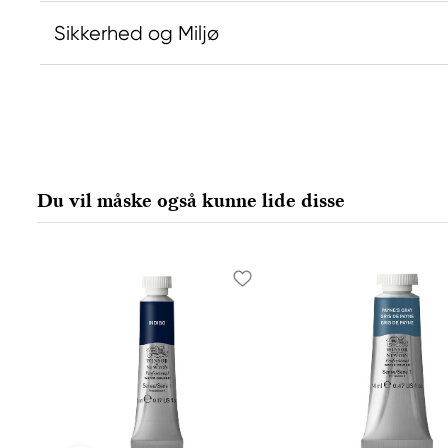
Sikkerhed og Miljø
Ansvarlig EU
Producent
Daniel Smith
Daniel Smi
Stelling A/S
Daniel Smit
Amagertorv 9, 1 sal
4150 1ST Av
Du vil måske også kunne lide disse
1160 Köpenhamn K, Denmark
98134-2302
city@stelling.dk
+45 33 11 33 22