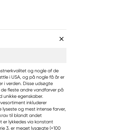
nstnerkvalitet og nogle af de
ttle i USA, og på nogle få år er
r i verden. Disse udsøgte
de fleste andre vandfarver på
ed unikke egenskaber.
vesortiment inkluderer
e lyseste og mest intense farver,
krav til blandt andet
 er lykkedes via konstant
erie 3, er meget lysægte (+100