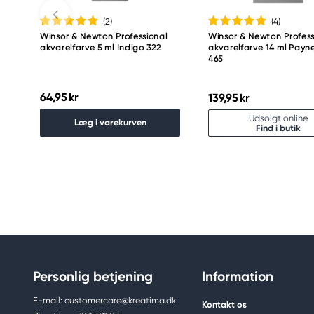
(2
)
(4
)
Winsor & Newton Professional
Winsor & Newton Profess
akvarelfarve 5 ml Indigo 322
akvarelfarve 14 ml Payn
465
64,95 kr
139,95 kr
Udsolgt online
Læg i varekurven
Find i butik
Personlig betjening
Information
E-mail: customercare@kreatima.dk
Kontakt os