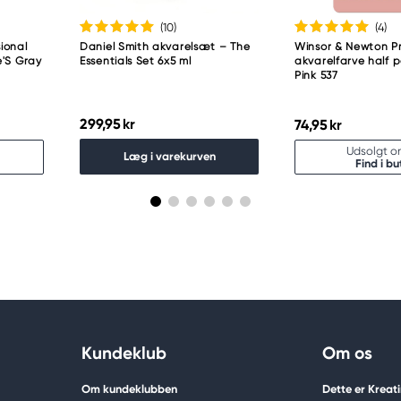
(10
)
(4
)
ional
Daniel Smith akvarelsæt – The
Winsor & Newton Pr
e'S Gray
Essentials Set 6x5 ml
akvarelfarve half 
Pink 537
299,95 kr
74,95 kr
Udsolgt on
Læg i varekurven
Find i bu
Kundeklub
Om os
Om kundeklubben
Dette er Kreat