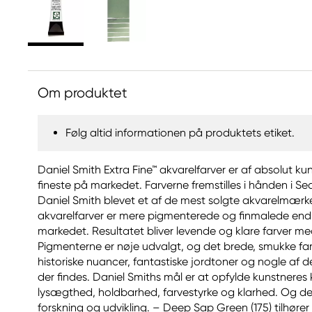
Om produktet
Følg altid informationen på produktets etiket.
Daniel Smith Extra Fine™ akvarelfarver er af absolut ku
fineste på markedet. Farverne fremstilles i hånden i Sea
Daniel Smith blevet et af de mest solgte akvarelmærke
akvarelfarver er mere pigmenterede og finmalede end 
markedet. Resultatet bliver levende og klare farver m
Pigmenterne er nøje udvalgt, og det brede, smukke far
historiske nuancer, fantastiske jordtoner og nogle af d
der findes. Daniel Smiths mål er at opfylde kunstneres 
lysægthed, holdbarhed, farvestyrke og klarhed. Og det
forskning og udvikling. – Deep Sap Green (175) tilhører S