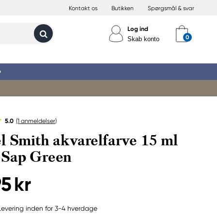
Kontakt os
Butikken
Spørgsmål & svar
Log ind
Skab konto
»
5.0
(1
anmeldelser
)
l Smith akvarelfarve 15 ml
 Sap Green
5 kr
Levering inden for 3-4 hverdage