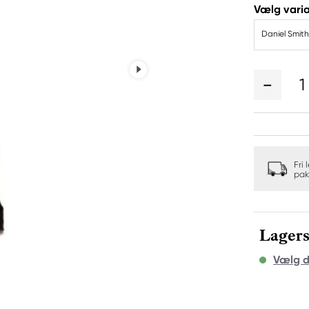
Vælg varia
Daniel Smit
1
Fri 
pak
Lagers
Vælg d