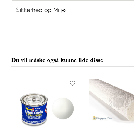
Sikkerhed og Miljø
Ansvarlig EU
Producent
Daniel Smith
Daniel Smi
Stelling A/S
Daniel Smit
Amagertorv 9, 1 sal
4150 1ST Av
Du vil måske også kunne lide disse
1160 Köpenhamn K, Denmark
98134-2302
city@stelling.dk
+45 33 11 33 22