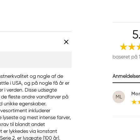
5
baseret på 
Anmeldelser 
nstnerkvalitet og nogle af de
ttle i USA, og på nogle få år er
r i verden. Disse udsøgte
Mon
de fleste andre vandfarver på
ML
ed unikke egenskaber.
vesortiment inkluderer
e lyseste og mest intense farver,
krav til blandt andet
 er lykkedes via konstant
erie 2, er lysægte (100 år),