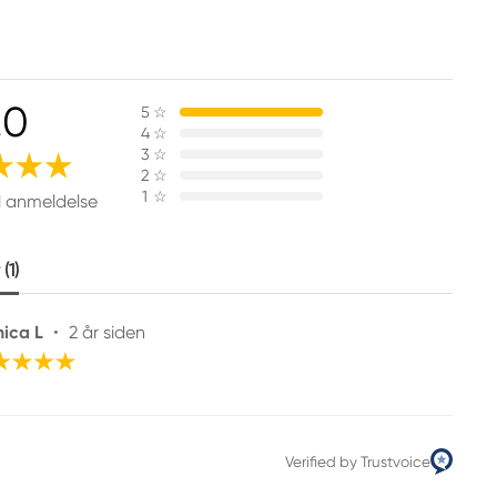
.0
5
☆
4
☆
3
☆
2
☆
1
☆
1 anmeldelse
(1)
ica L
•
2 år siden
Verified by Trustvoice