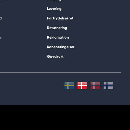
Levering
d
Fortrydelsesret
Returnering
r
Reklamation
Købsbetingelser
Gavekort