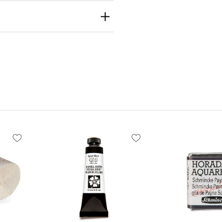
th
h Inc
e S Seattle, WA
 United States