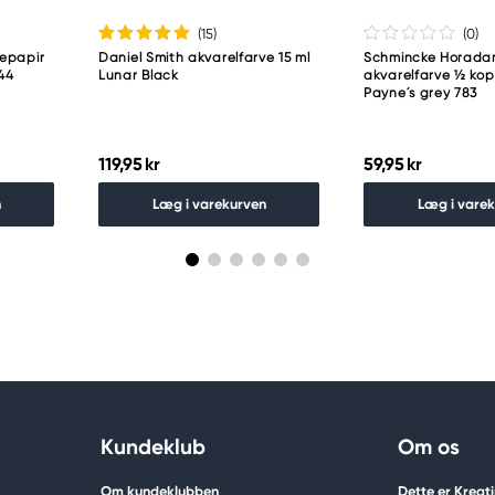
(15
)
(0
)
pepapir
Daniel Smith akvarelfarve 15 ml
Schmincke Horad
144
Lunar Black
akvarelfarve ½ ko
Payne´s grey 783
119,95 kr
59,95 kr
n
Læg i varekurven
Læg i vare
Kundeklub
Om os
Om kundeklubben
Dette er Kreat