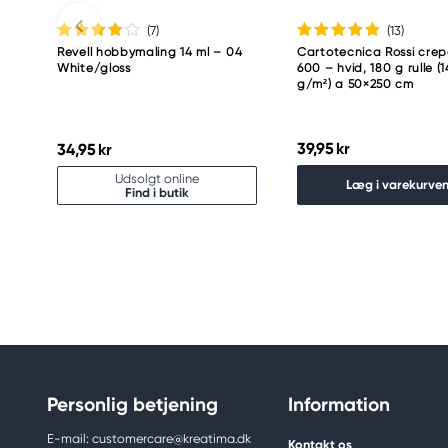
(7
)
(13
)
Revell hobbymaling 14 ml – 04
Cartotecnica Rossi cre
White/gloss
600 – hvid, 180 g rulle (
g/m²) a 50×250 cm
39,95 kr
34,95 kr
Udsolgt online
Læg i varekurve
Find i butik
Personlig betjening
Information
E-mail: customercare@kreatima.dk
Kontakt os