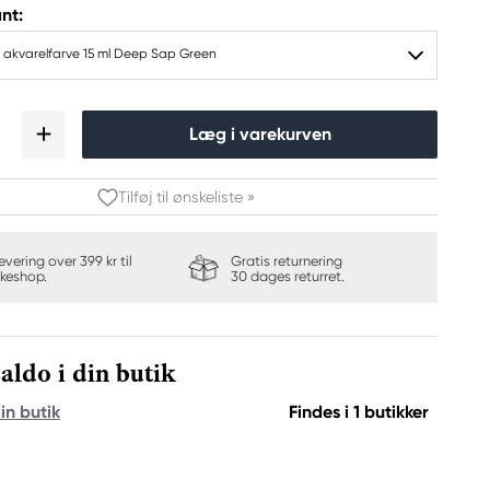
nt:
h akvarelfarve 15 ml Deep Sap Green
Læg i varekurven
Tilføj til ønskeliste »
levering over 399 kr til
Gratis returnering
keshop.
30 dages returret.
aldo i din butik
in butik
Findes i 1 butikker