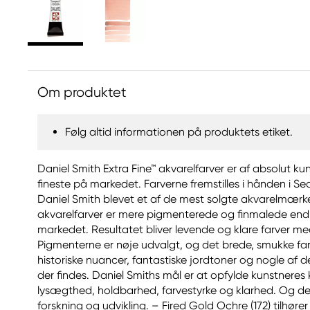
Om produktet
Følg altid informationen på produktets etiket.
Daniel Smith Extra Fine™ akvarelfarver er af absolut ku
fineste på markedet. Farverne fremstilles i hånden i Sea
Daniel Smith blevet et af de mest solgte akvarelmærke
akvarelfarver er mere pigmenterede og finmalede end 
markedet. Resultatet bliver levende og klare farver m
Pigmenterne er nøje udvalgt, og det brede, smukke far
historiske nuancer, fantastiske jordtoner og nogle af d
der findes. Daniel Smiths mål er at opfylde kunstneres 
lysægthed, holdbarhed, farvestyrke og klarhed. Og det
forskning og udvikling. – Fired Gold Ochre (172) tilhøre