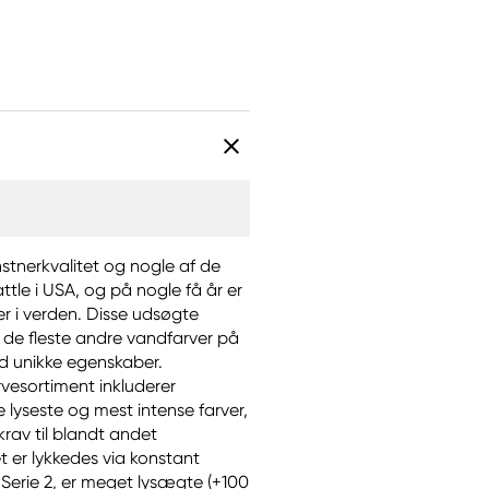
nstnerkvalitet og nogle af de
ttle i USA, og på nogle få år er
r i verden. Disse udsøgte
de fleste andre vandfarver på
ed unikke egenskaber.
vesortiment inkluderer
e lyseste og mest intense farver,
krav til blandt andet
 er lykkedes via konstant
r Serie 2, er meget lysægte (+100