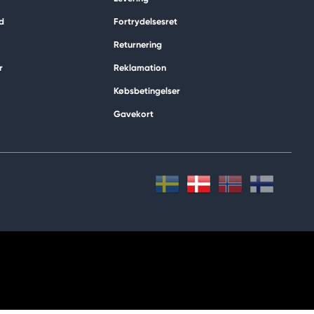
d
Fortrydelsesret
Returnering
r
Reklamation
Købsbetingelser
Gavekort