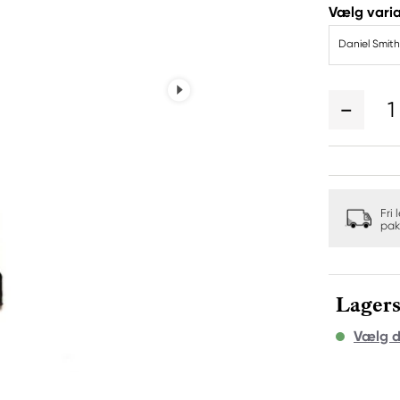
Vælg varia
Daniel Smith
1
Fri 
pak
Lagers
Vælg d