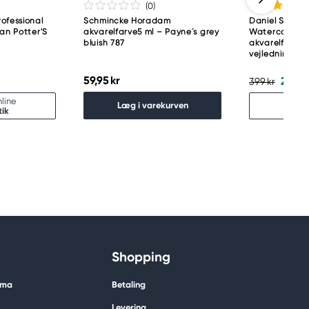
(0
)
ofessional
Schmincke Horadam
Daniel Smith 
pan Potter'S
akvarelfarve5 ml – Payne´s grey
Watercolour M
bluish 787
akvarelfarve,
vejledning
59,95 kr
279,3
399 kr
line
Udso
Læg i varekurven
tik
Fin
Shopping
ima
Betaling
Levering