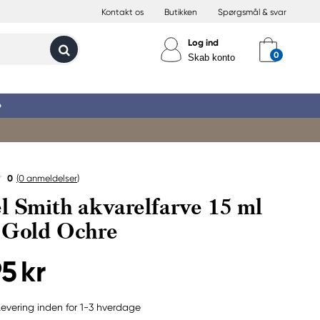
Kontakt os
Butikken
Spørgsmål & svar
Log ind
Skab konto
»
0
(0
anmeldelser
)
l Smith akvarelfarve 15 ml
 Gold Ochre
5 kr
Levering inden for 1-3 hverdage