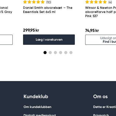
(10
)
(4
)
ional
Daniel Smith akvarelsæt – The
Winsor & Newton Pr
e'S Gray
Essentials Set 6x5 ml
akvarelfarve half 
Pink 537
299,95 kr
74,95 kr
Udsolgt on
Læg i varekurven
Find i bu
Kundeklub
Om os
Om kundeklubben
Dette er Kreat
Digitalt medlemskort
Prismatch