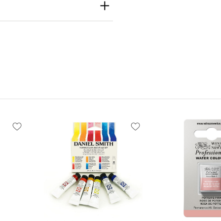
th
h Inc
e S Seattle, WA
 United States