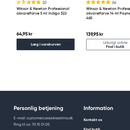
(2
)
(4
)
Winsor & Newton Professional
Winsor & Newton Profess
akvarelfarve 5 ml Indigo 322
akvarelfarve 14 ml Payn
465
64,95 kr
139,95 kr
Udsolgt online
Læg i varekurven
Find i butik
Personlig betjening
Information
E-mail: customercare@kreatima.dk
Kontakt os
Ring til os: 70 15 01 05
Find butik