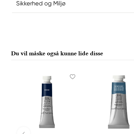
Sikkerhed og Miljø
Ansvarlig EU
Producent
Daniel Smith
Daniel Smi
Stelling A/S
Daniel Smit
Amagertorv 9, 1 sal
4150 1ST Av
Du vil måske også kunne lide disse
1160 Köpenhamn K, Denmark
98134-2302
city@stelling.dk
+45 33 11 33 22