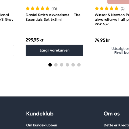
(10
)
(4
)
ional
Daniel Smith akvarelsæt – The
Winsor & Newton Pr
e'S Gray
Essentials Set 6x5 ml
akvarelfarve half 
Pink 537
299,95 kr
74,95 kr
Udsolgt on
Læg i varekurven
Find i bu
Kundeklub
Om os
Om kundeklubben
Dette er Kreat