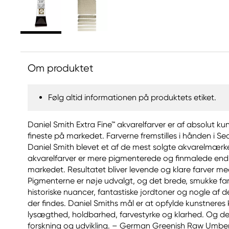
Om produktet
Følg altid informationen på produktets etiket.
Daniel Smith Extra Fine™ akvarelfarver er af absolut ku
fineste på markedet. Farverne fremstilles i hånden i Sea
Daniel Smith blevet et af de mest solgte akvarelmærke
akvarelfarver er mere pigmenterede og finmalede end 
markedet. Resultatet bliver levende og klare farver m
Pigmenterne er nøje udvalgt, og det brede, smukke far
historiske nuancer, fantastiske jordtoner og nogle af d
der findes. Daniel Smiths mål er at opfylde kunstneres 
lysægthed, holdbarhed, farvestyrke og klarhed. Og det
forskning og udvikling. – German Greenish Raw Umber (1