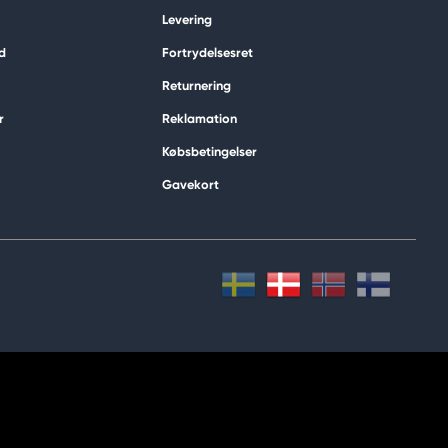
Levering
d
Fortrydelsesret
Returnering
r
Reklamation
Købsbetingelser
Gavekort