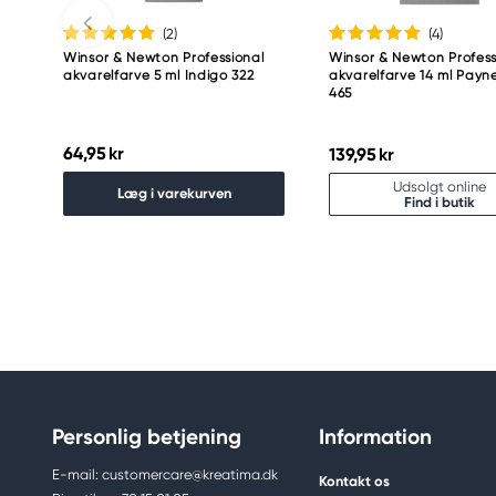
(2
)
(4
)
Winsor & Newton Professional
Winsor & Newton Profess
akvarelfarve 5 ml Indigo 322
akvarelfarve 14 ml Payn
465
64,95 kr
139,95 kr
Udsolgt online
Læg i varekurven
Find i butik
Personlig betjening
Information
E-mail: customercare@kreatima.dk
Kontakt os