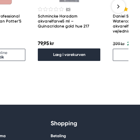
(0
)
ofessional
Schmincke Horadam
Daniel Smith 
pan Potter'S
akvarelfarve5 ml –
Watercolour M
Quinacridone gold hue 217
akvarelfarve,
vejledning
79,95 kr
279,3
399 kr
line
Udso
Læg i varekurven
tik
Fin
Shopping
ima
Betaling