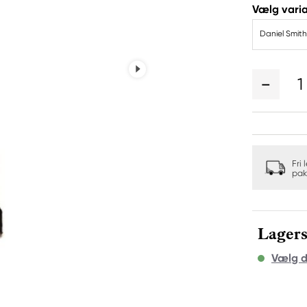
Vælg varia
Daniel Smit
1
Fri 
pak
Lagers
Vælg d