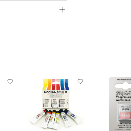
th
h Inc
e S Seattle, WA
 United States