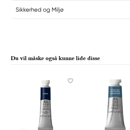
Sikkerhed og Miljø
Ansvarlig EU
Producent
Daniel Smith
Daniel Smi
Stelling A/S
Daniel Smit
Amagertorv 9, 1 sal
4150 1ST Av
Du vil måske også kunne lide disse
1160 Köpenhamn K, Denmark
98134-2302
city@stelling.dk
+45 33 11 33 22