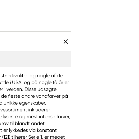
nstnerkvalitet og nogle af de
ttle i USA, og på nogle få år er
r i verden. Disse udsøgte
de fleste andre vandfarver på
ed unikke egenskaber.
vesortiment inkluderer
e lyseste og mest intense farver,
krav til blandt andet
 er lykkedes via konstant
21) tilhører Serie 1, er meget