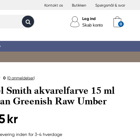
Kontakt os
Butikken
Spørgsmål & svar
Log ind
Skab konto
»
0
(0
anmeldelser
)
l Smith akvarelfarve 15 ml
an Greenish Raw Umber
5 kr
evering inden for 3-4 hverdage