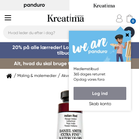
20% på alle lærreder! Log på for at benytte dig af
tilbuddet »
Alt, hvad du skal bruge til kursusstart – køb her »
Medlemstilbud
365 dages returret
Maling & malemedier
Akvarelmaling
Daniel Smith
Opdag vores fora
Log ind
Skab konto