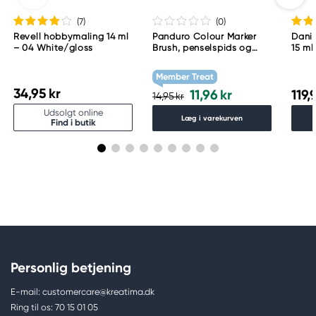
(7
)
(0
)
Revell hobbymaling 14 ml
Panduro Colour Marker
Danie
– 04 White/gloss
Brush, penselspids og
15 ml
skråskåret spids – Warm
grey 1 WG1
Member Treat
34,95 kr
11,96 kr
119,
14,95 kr
Udsolgt online
Læg i varekurven
Find i butik
Personlig betjening
E-mail: customercare@kreatima.dk
Ring til os: 70 15 01 05