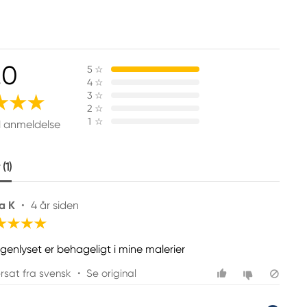
.0
5
☆
4
☆
3
☆
2
☆
1
☆
1 anmeldelse
(1)
a K
•
4 år siden
genlyset er behageligt i mine malerier
rsat fra svensk
•
Se original