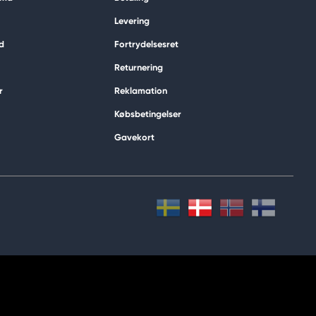
Levering
d
Fortrydelsesret
Returnering
r
Reklamation
Købsbetingelser
Gavekort