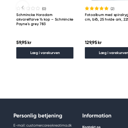
(0
)
(2
)
Schmincke Horadam
Fotoalbum med spiralryg
akvarelfarve ½ kop – Schmincke
cm, blå, 25 hvide ark, 2
Payne´s grey 783
59,95 kr
129,95 kr
Læg i varekurven
Læg i varekurve
Personlig betjening
Information
E-mail: customercare@kreatima.dk
Kontakt os