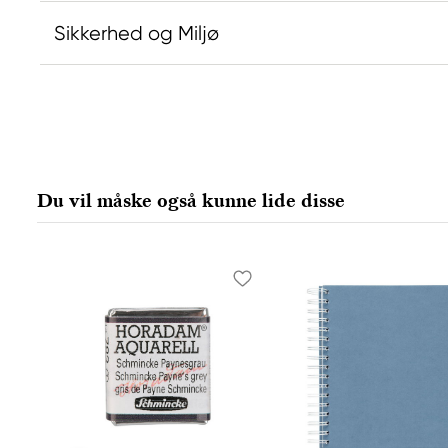
Sikkerhed og Miljø
Ansvarlig EU
Producent
Daniel Smith
Daniel Smi
Stelling A/S
Daniel Smit
Amagertorv 9, 1 sal
4150 1ST Av
Du vil måske også kunne lide disse
1160 Köpenhamn K, Denmark
98134-2302
city@stelling.dk
+45 33 11 33 22