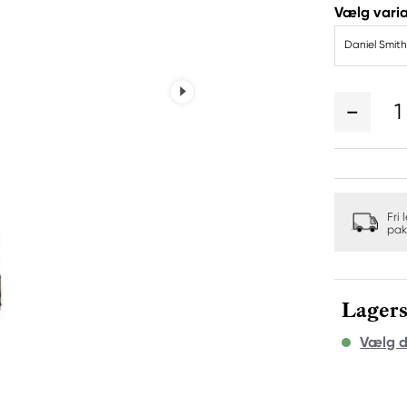
Vælg varia
Daniel Smith
1
Fri 
pak
Lagers
Vælg d