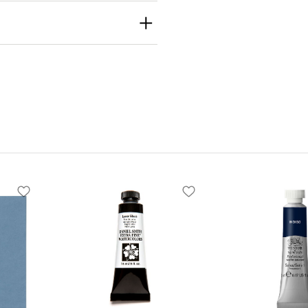
th
h Inc
e S Seattle, WA
 United States