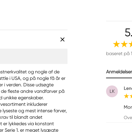
5
baseret på 
Anmeldelser 
nstnerkvalitet og nogle af de
ttle i USA, og på nogle få år er
r i verden. Disse udsøgte
Len
de fleste andre vandfarver på
LK
ed unikke egenskaber.
vesortiment inkluderer
Mor
e lyseste og mest intense farver,
krav til blandt andet
Ove
 er lykkedes via konstant
rer Serie 1, er meget lysægte