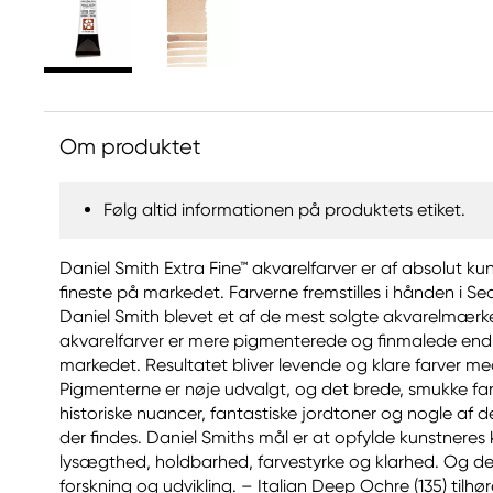
Om produktet
Følg altid informationen på produktets etiket.
Daniel Smith Extra Fine™ akvarelfarver er af absolut ku
fineste på markedet. Farverne fremstilles i hånden i Sea
Daniel Smith blevet et af de mest solgte akvarelmærke
akvarelfarver er mere pigmenterede og finmalede end 
markedet. Resultatet bliver levende og klare farver m
Pigmenterne er nøje udvalgt, og det brede, smukke far
historiske nuancer, fantastiske jordtoner og nogle af d
der findes. Daniel Smiths mål er at opfylde kunstneres 
lysægthed, holdbarhed, farvestyrke og klarhed. Og det
forskning og udvikling. – Italian Deep Ochre (135) tilhø