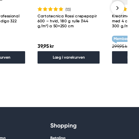
(13
)
ofessional
Cartotecnica Rossi crepepapir
Kreatima Arti
ndigo 322
600 – hvid, 180 g rulle (144
med 4 cm dyb
g/m²) a 50×250 cm
300 g/m²
Member Treat
39,95 kr
239
299,95 kr
kurven
Læg i varekurven
Læg i
Shopping
ima
Betaling