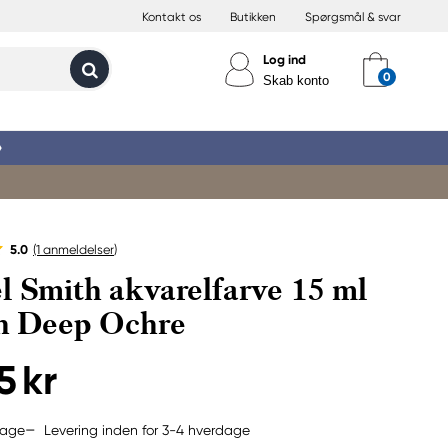
Kontakt os
Butikken
Spørgsmål & svar
Log ind
Skab konto
»
5.0
(1
anmeldelser
)
l Smith akvarelfarve 15 ml
an Deep Ochre
5 kr
Levering inden for 3-4 hverdage
bage