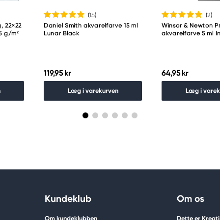
(15
)
(2
)
, 22×22
Daniel Smith akvarelfarve 15 ml
Winsor & Newton Pr
25 g/m²
Lunar Black
akvarelfarve 5 ml I
119,95 kr
64,95 kr
n
Læg i varekurven
Læg i vare
Kundeklub
Om os
Om kundeklubben
Dette er Kreat