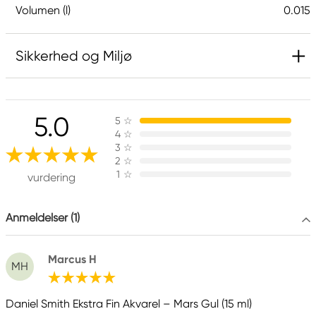
Volumen (l)
0.015
Sikkerhed og Miljø
Ansvarlig EU
5.0
5
☆
Daniel Smith
4
☆
Stelling A/S
3
☆
Amagertorv 9, 1 sal
2
☆
1
☆
1160 Köpenhamn K, Denmark
vurdering
city@stelling.dk
+45 33 11 33 22
Anmeldelser (1)
Producent
Marcus H
Daniel Smith
MH
Daniel Smith Inc
4150 1ST Ave S Seattle, WA
Daniel Smith Ekstra Fin Akvarel – Mars Gul (15 ml)
98134-2302 United States