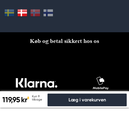
Køb og betal sikkert hos os
Kun 9
119,95 kr
Læg i varekurven
tilbage
Til kassen