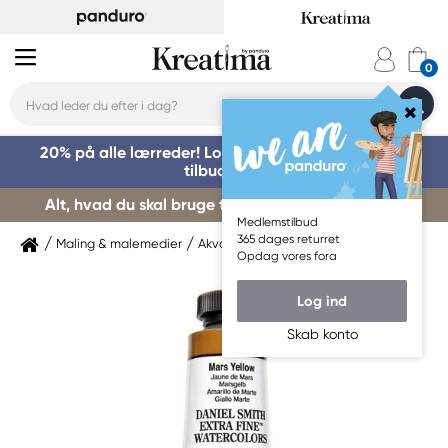
20% på alle lærreder! Log på for at benytte dig af
tilbuddet »
Alt, hvad du skal bruge til kursusstart – køb her »
Medlemstilbud
365 dages returret
Maling & malemedier
Akvarelmaling
Daniel Smith
Opdag vores fora
Log ind
Skab konto