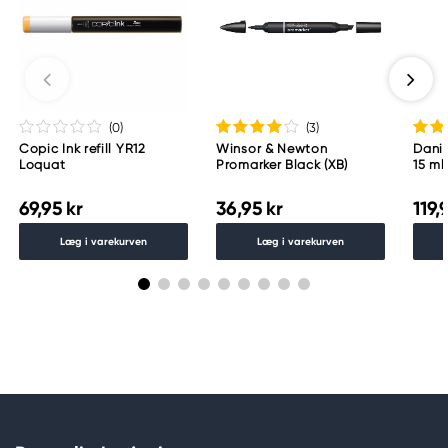
(0
)
(3
)
Copic Ink refill YR12
Winsor & Newton
Danie
Loquat
Promarker Black (XB)
15 ml
69,95 kr
36,95 kr
119,
Læg i varekurven
Læg i varekurven