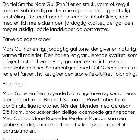
Daniel Smiths Mars Gul (PY42) er en smuk, varm okkergul
med en subtil rødlig undertone og en behagelig, naturlig
udstråling. Det er et perfekt alternativ til Gul Okker, men
med en lidt mere dæmpet, jordagtig kvalitet, der gør den
meget alsidig i både landskaber og portrætter.
Farve og egenskaber
Mars Gul har en rig, jordagtig gul tone, der giver en naturlig
varme til maleriet. Den har en let granulerende kvalitet, som
tilføjer tekstur til washes og gør den ekstra interessant i
landskabsmalerier. Sammenlignet med Gul Okker er den lidt
renere i farven, hvilket giver den større fleksibilitet i blanding.
Blandinger
Mars Gul er en fremragende blandingsfarve og kombineres
særligt godt med Brændt Sienna og Raw Umber for at
opnå naturlige jordtoner. Når den blandes med Cerulean
Blå Krom, producerer den dejlige, dæmpede grønne toner.
Med Quinacridone Rose eller Perylene Maroon kan den
skabe smukke, varme hudtoner, hvilket gør den ideel til
portrætmaleri.