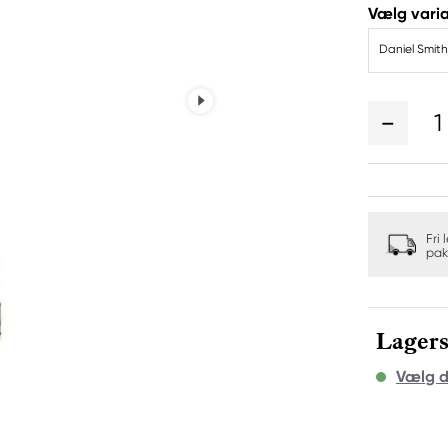
Vælg varia
Daniel Smith
1
Fri 
pak
Lagers
Vælg d