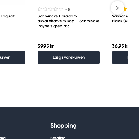
(0
)
12 Loquat
Schmincke Horadam
Winsor & New
akvarelfarve ½ kop – Schmincke
Black (XB)
Payne´s grey 783
59,95 kr
36,95 kr
kurven
Læg i varekurven
Læg i
Shopping
ima
Betaling