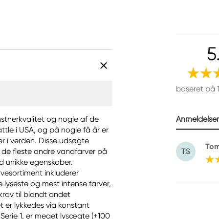
5
baseret på 
Anmeldelser 
nstnerkvalitet og nogle af de
ttle i USA, og på nogle få år er
r i verden. Disse udsøgte
To
de fleste andre vandfarver på
TS
ed unikke egenskaber.
vesortiment inkluderer
e lyseste og mest intense farver,
krav til blandt andet
 er lykkedes via konstant
r Serie 1, er meget lysægte (+100