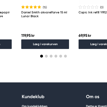
(15
)
(0
)
pepapir
Daniel Smith akvarelfarve 15 ml
Copic Ink refill YR
144
Lunar Black
119,95 kr
69,95 kr
n
Læg i varekurven
Læg i vare
Kundeklub
Om os
Om kundeklubben
Dette er Kreat