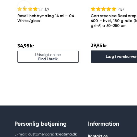
(7
)
(13
)
Revell hobbymaling 14 ml – 04
Cartotecnica Rossi cre
White/gloss
600 – hvid, 180 g rulle (
g/m²) a 50×250 cm
39,95 kr
34,95 kr
Udsolgt online
Læg i varekurve
Find i butik
Personlig betjening
Information
E-mail: customercare@kreatima.dk
Kontakt os