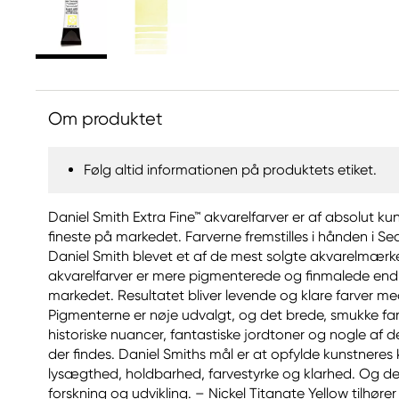
Om produktet
Følg altid informationen på produktets etiket.
Daniel Smith Extra Fine™ akvarelfarver er af absolut ku
fineste på markedet. Farverne fremstilles i hånden i Sea
Daniel Smith blevet et af de mest solgte akvarelmærke
akvarelfarver er mere pigmenterede og finmalede end 
markedet. Resultatet bliver levende og klare farver m
Pigmenterne er nøje udvalgt, og det brede, smukke far
historiske nuancer, fantastiske jordtoner og nogle af d
der findes. Daniel Smiths mål er at opfylde kunstneres 
lysægthed, holdbarhed, farvestyrke og klarhed. Og det
forskning og udvikling. – Nickel Titanate Yellow tilhøre