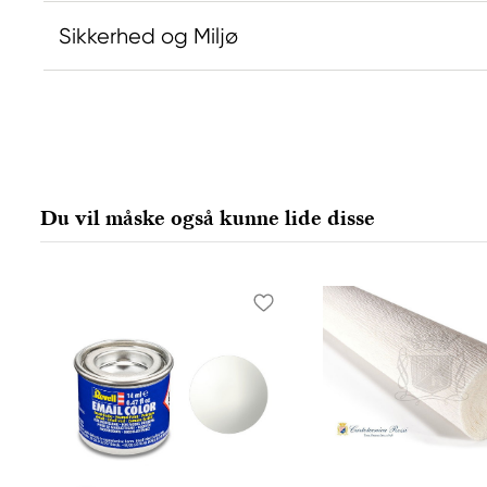
Sikkerhed og Miljø
Ansvarlig EU
Producent
Daniel Smith
Daniel Smi
Stelling A/S
Daniel Smit
Amagertorv 9, 1 sal
4150 1ST Av
Du vil måske også kunne lide disse
1160 Köpenhamn K, Denmark
98134-2302
city@stelling.dk
+45 33 11 33 22