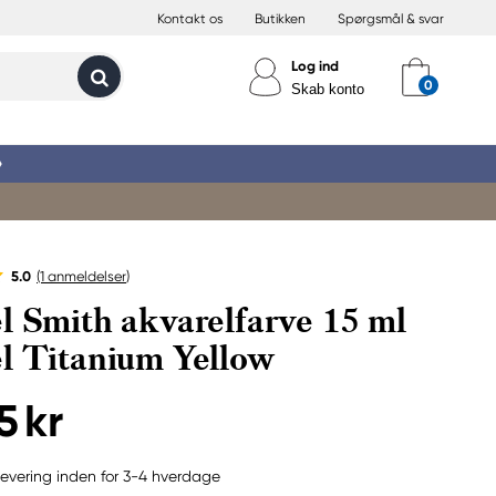
Kontakt os
Butikken
Spørgsmål & svar
Log ind
Skab konto
»
5.0
(1
anmeldelser
)
l Smith akvarelfarve 15 ml
l Titanium Yellow
5 kr
evering inden for 3-4 hverdage