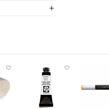
th
h Inc
e S Seattle, WA
 United States