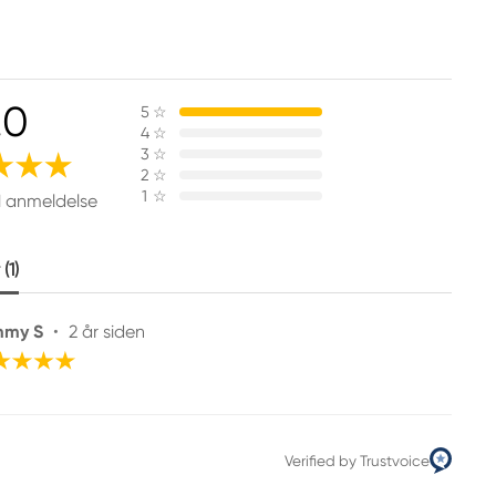
.0
5
☆
4
☆
3
☆
2
☆
1
☆
1 anmeldelse
(1)
mmy S
•
2 år siden
Verified by Trustvoice