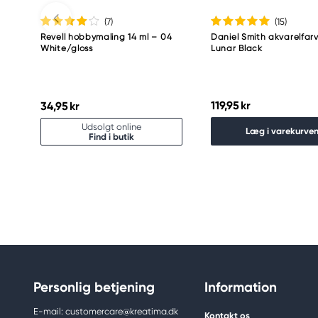
(7
)
(15
)
Revell hobbymaling 14 ml – 04
Daniel Smith akvarelfarv
White/gloss
Lunar Black
119,95 kr
34,95 kr
Udsolgt online
Læg i varekurve
Find i butik
Personlig betjening
Information
E-mail: customercare@kreatima.dk
Kontakt os