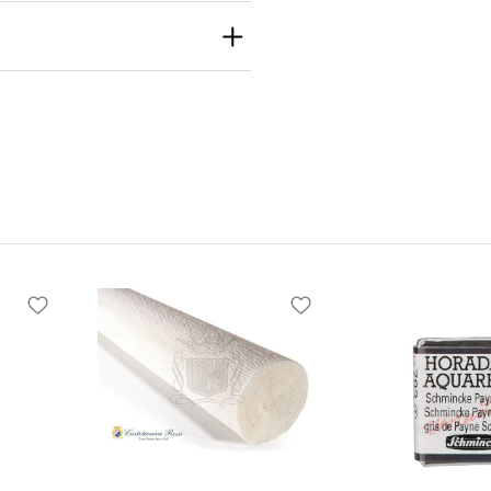
th
h Inc
e S Seattle, WA
 United States