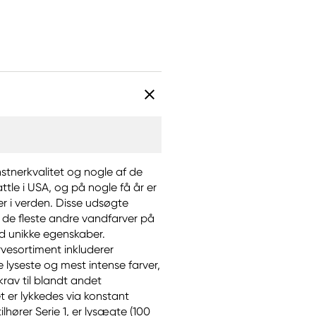
nstnerkvalitet og nogle af de
ttle i USA, og på nogle få år er
r i verden. Disse udsøgte
de fleste andre vandfarver på
ed unikke egenskaber.
vesortiment inkluderer
e lyseste og mest intense farver,
krav til blandt andet
 er lykkedes via konstant
lhører Serie 1, er lysægte (100