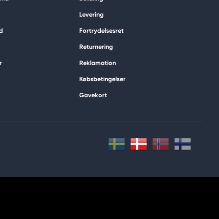
Levering
d
Fortrydelsesret
Returnering
r
Reklamation
Købsbetingelser
Gavekort