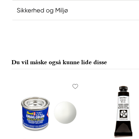
Sikkerhed og Miljø
Ansvarlig EU
Producent
Daniel Smith
Daniel Smi
Stelling A/S
Daniel Smit
Amagertorv 9, 1 sal
4150 1ST Av
Du vil måske også kunne lide disse
1160 Köpenhamn K, Denmark
98134-2302
city@stelling.dk
+45 33 11 33 22