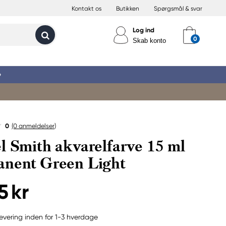
Kontakt os
Butikken
Spørgsmål & svar
Log ind
Skab konto
»
0
(0
anmeldelser
)
l Smith akvarelfarve 15 ml
nent Green Light
5 kr
evering inden for 1-3 hverdage