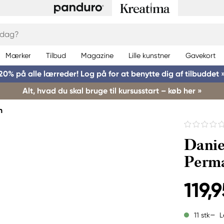
Mærker
Tilbud
Magazine
Lille kunstner
Gavekort
20% på alle lærreder! Log på for at benytte dig af tilbuddet 
Alt, hvad du skal bruge til kursusstart – køb her »
h
Danie
Perma
119,9
L
11 stk