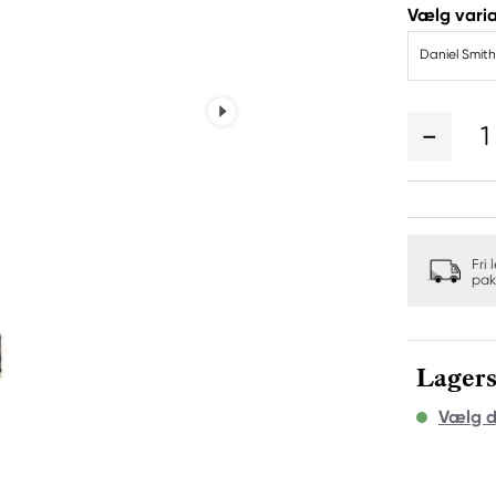
Vælg varia
Daniel Smith
1
Fri 
pak
Lagers
Vælg d