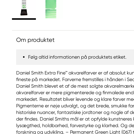
Om produktet
Følg altid informationen på produktets etiket.
Daniel Smith Extra Fine™ akvarelfarver er af absolut ku
fineste på markedet. Farverne fremstilles i hånden i Sea
Daniel Smith blevet et af de mest solgte akvarelmærke
akvarelfarver er mere pigmenterede og finmalede end 
markedet. Resultatet bliver levende og klare farver m
Pigmenterne er nøje udvalgt, og det brede, smukke far
historiske nuancer, fantastiske jordtoner og nogle af d
der findes. Daniel Smiths mål er at opfylde kunstneres 
lysægthed, holdbarhed, farvestyrke og klarhed. Og det
forskning og udvikling. – Permanent Green Light (067) ti