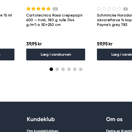
(13
)
(0
)
e 15 ml
Cartotecnica Rossi crepepapir
Schmincke Horad
600 – hvid, 180 g rulle (144
akvarelfarve ½ ko
g/m²) a 50×250 cm
Payne´s grey 783
39,95 kr
59,95 kr
n
Læg i varekurven
Læg i vare
Kundeklub
Om os
Om kundeklubben
Dette er Kreat