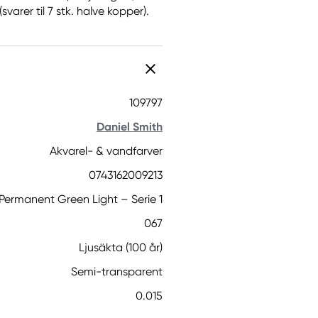
varer til 7 stk. halve kopper).
109797
Daniel Smith
Akvarel- & vandfarver
0743162009213
Permanent Green Light – Serie 1
067
Ljusäkta (100 år)
Semi-transparent
0.015