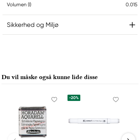
Volumen (l)
0.015
Sikkerhed og Miljø
Ansvarlig EU
Daniel Smith
Stelling A/S
Amagertorv 9, 1 sal
Du vil måske også kunne lide disse
1160 Köpenhamn K, Denmark
city@stelling.dk
+45 33 11 33 22
-20%
Producent
Daniel Smith
Daniel Smith Inc
4150 1ST Ave S Seattle, WA
98134-2302 United States