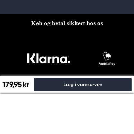
Køb og betal sikkert hos os
179,95 kr
Læg i varekurven
Til kassen
© Copyright 2026 Kreatima, PANDURO HOBBY A/S 2024 CVR
nr: 31753112