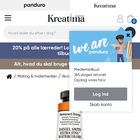
20% på alle lærreder! Log på for at benytte dig af
tilbuddet »
Alt, hvad du skal bruge til kursusstart – køb her »
Medlemstilbud
365 dages returret
Maling & malemedier
Akvarelmaling
Daniel Smith
Opdag vores fora
Log ind
Skab konto