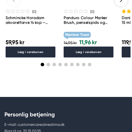
(0
)
(0
)
Schmincke Horadam
Panduro Colour Marker
Danie
akvarelfarve ½ kop –
Brush, penselspids og
15 ml
Schmincke Payne´s grey
skråskåret spids – Warm
783
grey 1 WG1
Member Treat
59,95 kr
11,96 kr
119,
14,95 kr
Læg i varekurven
Læg i varekurven
Personlig betjening
E-mail: customercare@kreatima.dk
Ring til os: 70 15 01 05