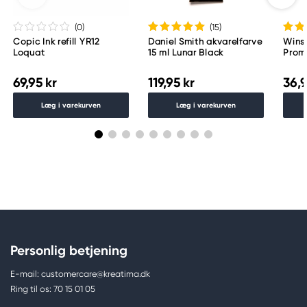
(0
)
(15
)
Copic Ink refill YR12
Daniel Smith akvarelfarve
Wins
Loquat
15 ml Lunar Black
Proma
69,95 kr
119,95 kr
36,9
Læg i varekurven
Læg i varekurven
Personlig betjening
E-mail: customercare@kreatima.dk
Ring til os: 70 15 01 05