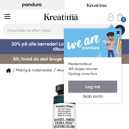
20% på alle lærreder! Log på for at benytte dig af
tilbuddet »
Alt, hvad du skal bruge til kursusstart – køb her »
Medlemstilbud
365 dages returret
Maling & malemedier
Akvarelmaling
Daniel Smith
Opdag vores fora
Log ind
Skab konto