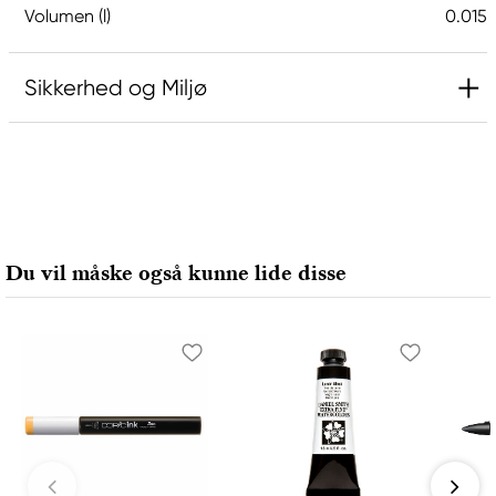
Volumen (l)
0.015
Sikkerhed og Miljø
Ansvarlig EU
Daniel Smith
Stelling A/S
Amagertorv 9, 1 sal
Du vil måske også kunne lide disse
1160 Köpenhamn K, Denmark
city@stelling.dk
+45 33 11 33 22
Producent
Daniel Smith
Daniel Smith Inc
4150 1ST Ave S Seattle, WA
98134-2302 United States