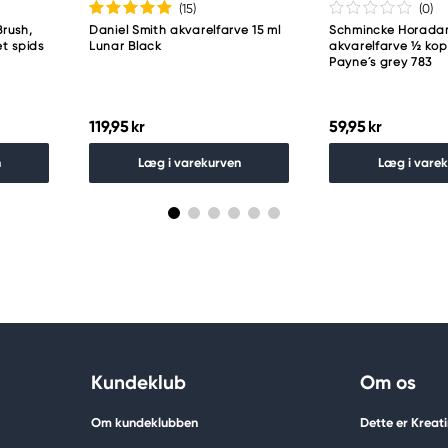
(15
)
(0
)
rush,
Daniel Smith akvarelfarve 15 ml
Schmincke Horad
t spids
Lunar Black
akvarelfarve ½ ko
Payne´s grey 783
119,95 kr
59,95 kr
n
Læg i varekurven
Læg i vare
Kundeklub
Om os
Om kundeklubben
Dette er Kreat