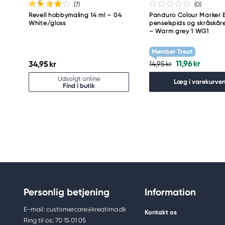
(7
)
(0
)
Revell hobbymaling 14 ml – 04
Panduro Colour Marker B
White/gloss
penselspids og skråskåre
– Warm grey 1 WG1
Member Treat
11,96 kr
34,95 kr
14,95 kr
Udsolgt online
Læg i varekurve
Find i butik
Personlig betjening
Information
E-mail: customercare@kreatima.dk
Kontakt os
Ring til os: 70 15 01 05