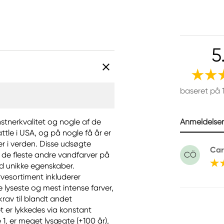
5
baseret på 
Anmeldelser 
nstnerkvalitet og nogle af de
ttle i USA, og på nogle få år er
r i verden. Disse udsøgte
Car
de fleste andre vandfarver på
CÖ
ed unikke egenskaber.
vesortiment inkluderer
e lyseste og mest intense farver,
krav til blandt andet
 er lykkedes via konstant
e 1, er meget lysægte (+100 år),