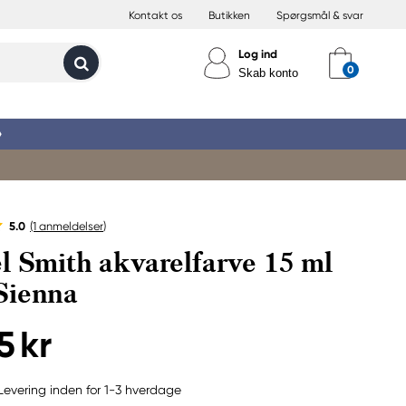
Kontakt os
Butikken
Spørgsmål & svar
Log ind
Skab konto
»
5.0
(1
anmeldelser
)
l Smith akvarelfarve 15 ml
Sienna
5 kr
Levering inden for 1-3 hverdage