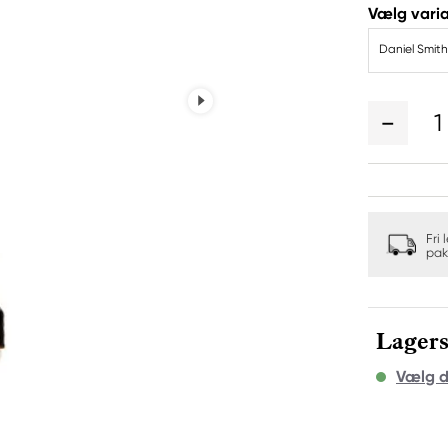
Vælg varia
Daniel Smith
1
Fri 
pak
Lagers
Vælg d