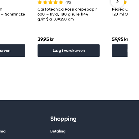
(13
)
am
Cartotecnica Rossi crepepapir
Pebeo Origin A
p – Schmincke
600 – hvid, 180 g rulle (144
120 ml Olive l
g/m²) a 50×250 cm
39,95 kr
59,95 kr
kurven
Læg i varekurven
Læg i
Shopping
ima
Betaling