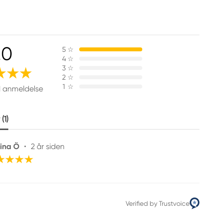
.0
5
☆
4
☆
3
☆
2
☆
1
☆
1 anmeldelse
(1)
ina Ö
•
2 år siden
Verified by Trustvoice