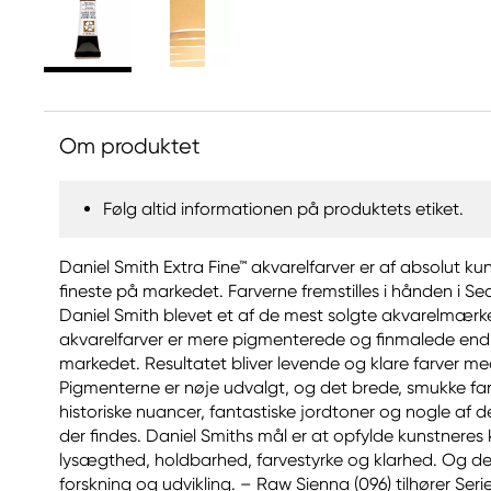
Om produktet
Følg altid informationen på produktets etiket.
Daniel Smith Extra Fine™ akvarelfarver er af absolut ku
fineste på markedet. Farverne fremstilles i hånden i Sea
Daniel Smith blevet et af de mest solgte akvarelmærke
akvarelfarver er mere pigmenterede og finmalede end 
markedet. Resultatet bliver levende og klare farver m
Pigmenterne er nøje udvalgt, og det brede, smukke far
historiske nuancer, fantastiske jordtoner og nogle af d
der findes. Daniel Smiths mål er at opfylde kunstneres 
lysægthed, holdbarhed, farvestyrke og klarhed. Og det
forskning og udvikling. – Raw Sienna (096) tilhører Seri