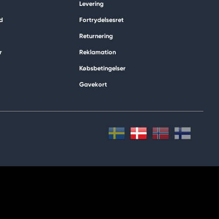
Levering
d
Fortrydelsesret
Returnering
r
Reklamation
Købsbetingelser
Gavekort