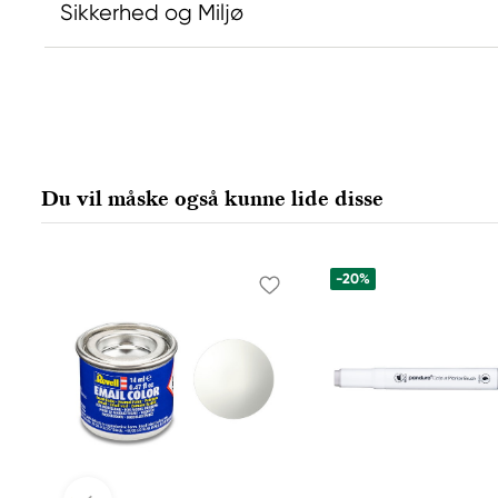
Sikkerhed og Miljø
Ansvarlig EU
Producent
Daniel Smith
Daniel Smi
Stelling A/S
Daniel Smit
Amagertorv 9, 1 sal
4150 1ST Av
Du vil måske også kunne lide disse
1160 Köpenhamn K, Denmark
98134-2302
city@stelling.dk
+45 33 11 33 22
-20%