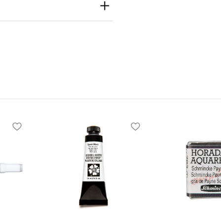
th
h Inc
e S Seattle, WA
 United States