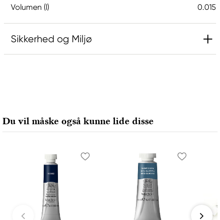
Volumen (l)
0.015
Sikkerhed og Miljø
Ansvarlig EU
Daniel Smith
Stelling A/S
Amagertorv 9, 1 sal
Du vil måske også kunne lide disse
1160 Köpenhamn K, Denmark
city@stelling.dk
+45 33 11 33 22
Producent
Daniel Smith
Daniel Smith Inc
4150 1ST Ave S Seattle, WA
98134-2302 United States