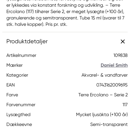
er lykkedes via konstant forskning og udvikling. – Terre
Ercolano (117) tilhører Serie 2, er meget lysægte (+100 år),
granulerende og semitransparent. Tube 15 ml (svarer til 7
stk. halve kopper). Pris pr. stk.
Produktdetaljer
Artikelnummer
109838
Mærker
Daniel Smith
Kategorier
Akvarel- & vandfarver
EAN
0743162009695
Farve
Terre Ercolano – Serie 2
Farvenummer
117
Lysægthed
Mycket ljusäkta (+100 år)
Dækkeevne
Semi-transparent