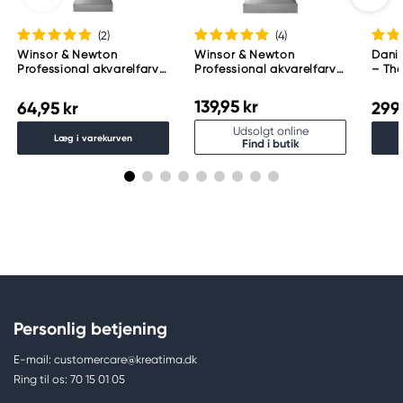
(2
)
(4
)
Winsor & Newton
Winsor & Newton
Danie
Professional akvarelfarve
Professional akvarelfarve
– The
5 ml Indigo 322
14 ml Payne'S Gray 465
ml
139,95 kr
64,95 kr
299,
Udsolgt online
Læg i varekurven
Find i butik
Personlig betjening
E-mail: customercare@kreatima.dk
Ring til os: 70 15 01 05