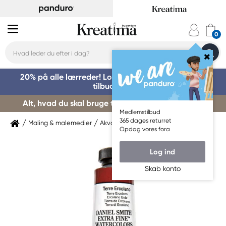
20% på alle lærreder! Log på for at benytte dig af
tilbuddet »
Alt, hvad du skal bruge til kursusstart – køb her »
Medlemstilbud
365 dages returret
Maling & malemedier
Akvarelmaling
Daniel Smith
Opdag vores fora
Log ind
Skab konto