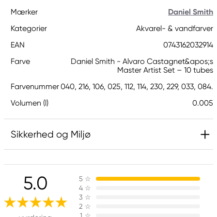
Mærker
Daniel Smith
Kategorier
Akvarel- & vandfarver
EAN
0743162032914
Farve
Daniel Smith - Alvaro Castagnet&apos;s
Master Artist Set – 10 tubes
Farvenummer
040, 216, 106, 025, 112, 114, 230, 229, 033, 084.
Volumen (l)
0.005
Sikkerhed og Miljø
Ansvarlig EU
5.0
5
☆
Daniel Smith
4
☆
Stelling A/S
3
☆
Amagertorv 9, 1 sal
2
☆
1
☆
1160 Köpenhamn K, Denmark