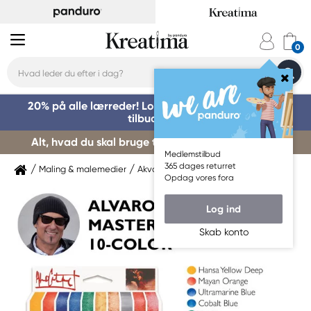
20% på alle lærreder! Log på for at benytte dig af
tilbuddet »
Alt, hvad du skal bruge til kursusstart – køb her »
Medlemstilbud
365 dages returret
Maling & malemedier
Akvarelmaling
Daniel Smith
Opdag vores fora
Log ind
Skab konto