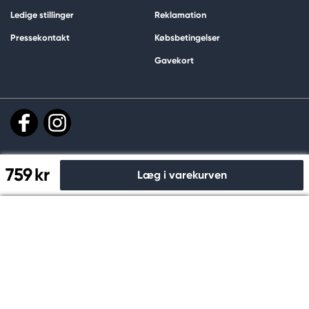
Ledige stillinger
Reklamation
Pressekontakt
Købsbetingelser
Gavekort
759 kr
Læg i varekurven
Til kassen
Køb og betal sikkert hos os