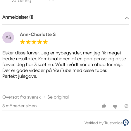
vurdering
city@stelling.dk
+45 33 11 33 22
Anmeldelser (1)
Producent
Ann-Charlotte S
Daniel Smith
AS
Daniel Smith Inc
4150 1ST Ave S Seattle, WA
Elsker disse farver. Jeg er nybegynder, men jeg fik meget
98134-2302 United States
bedre resultater. Kombinationen af en god pensel og disse
farver. Jeg har 3 sæt nu. Vådt i vådt var en ahaa for mig.
Der er gode videoer på YouTube med disse tuber.
Perfekt julegave.
Oversat fra svensk
•
Se original
8 måneder siden
Verified by Trustvoice