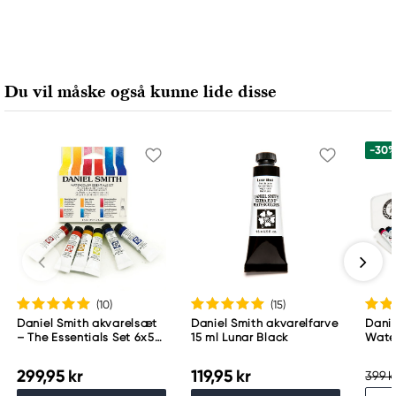
Du vil måske også kunne lide disse
-30
(10
)
(15
)
Daniel Smith akvarelsæt
Daniel Smith akvarelfarve
Danie
– The Essentials Set 6x5
15 ml Lunar Black
Water
ml
6x5 m
grund
299,95 kr
119,95 kr
399 k