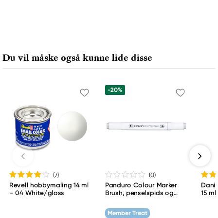
Du vil måske også kunne lide disse
-20%
(7
)
(0
)
Revell hobbymaling 14 ml
Panduro Colour Marker
Danie
– 04 White/gloss
Brush, penselspids og
15 ml
skråskåret spids – Warm
grey 1 WG1
Member Treat