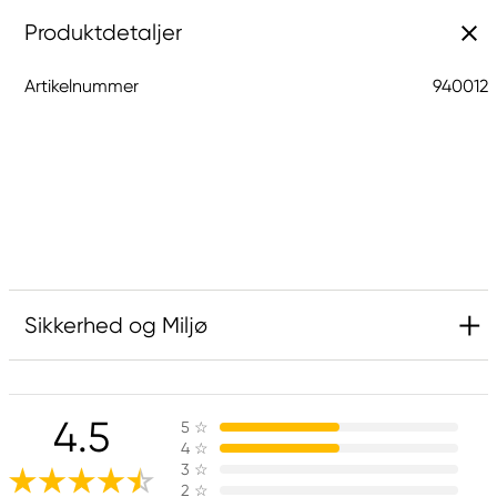
Produktdetaljer
Artikelnummer
940012
Sikkerhed og Miljø
4.5
5
☆
4
☆
3
☆
2
☆