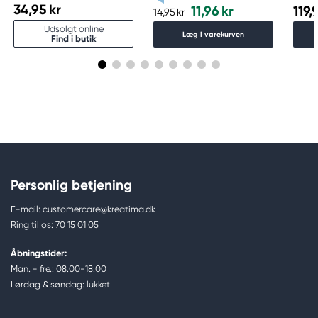
34,95 kr
11,96 kr
119,
14,95 kr
Udsolgt online
Læg i varekurven
Find i butik
Personlig betjening
E-mail: customercare@kreatima.dk
Ring til os: 70 15 01 05
Åbningstider:
Man. - fre.: 08.00-18.00
Lørdag & søndag: lukket