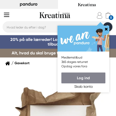
20% på alle lærreder! Log på for at benytte dig af
tilbuddet »
Alt, hvad du skal bruge til kursusstart – køb her »
Medlemstilbud
365 dages returret
Gavekort
Opdag vores fora
Log ind
Skab konto