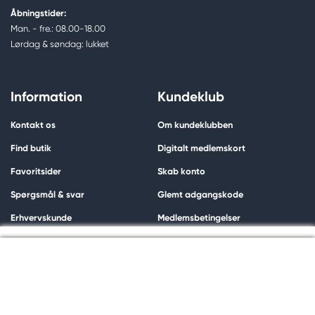
Åbningstider:
Man. - fre.: 08.00-18.00
Lørdag & søndag: lukket
Information
Kundeklub
Kontakt os
Om kundeklubben
Find butik
Digitalt medlemskort
Favoritsider
Skab konto
Spørgsmål & svar
Glemt adgangskode
Erhvervskunde
Medlemsbetingelser
Persondatapolitik
Medlemsfordele
Til kassen
Cookies
Om os
Shopping