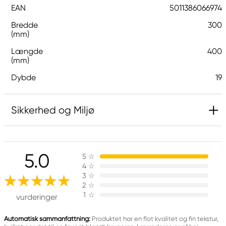
EAN
5011386066974
Bredde
300
(mm)
Længde
400
(mm)
Dybde
19
Sikkerhed og Miljø
Ansvarlig EU
5.0
5
☆
Daler-Rowney
4
☆
FILA S.p.A Via XXV
3
☆
Aprile 5
2
☆
1
☆
20016 Pero (MI) Italy
vurderinger
fila@fila.it
+3902381051
Automatisk sammanfattning:
Produktet har en flot kvalitet og fin tekstur,