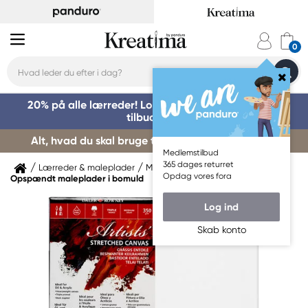
20% på alle lærreder! Log på for at benytte dig af
tilbuddet »
Alt, hvad du skal bruge til kursusstart – køb her »
Medlemstilbud
365 dages returret
Lærreder & maleplader
Maleplader
Opdag vores fora
Opspændt maleplader i bomuld
Log ind
Skab konto