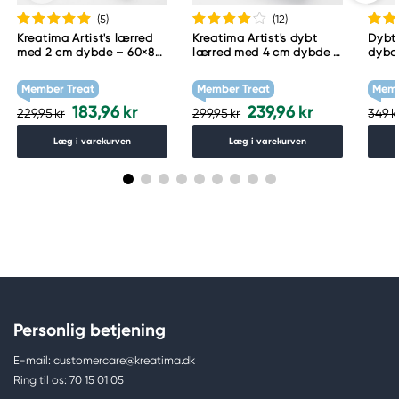
(5
)
(12
)
Kreatima Artist's lærred
Kreatima Artist's dybt
Dybt
med 2 cm dybde – 60×80
lærred med 4 cm dybde –
dybd
cm, 300 g/m²
60×80 cm, 300 g/m²
Member Treat
Member Treat
Memb
183,96 kr
239,96 kr
229,95 kr
299,95 kr
349 k
Læg i varekurven
Læg i varekurven
Personlig betjening
E-mail: customercare@kreatima.dk
Ring til os: 70 15 01 05