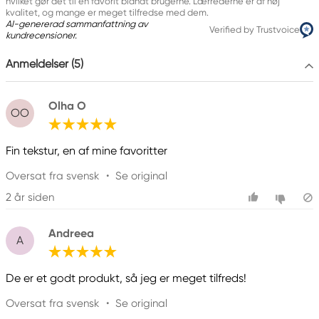
hvilket gør det til en favorit blandt brugerne. Lærrederne er af høj
kvalitet, og mange er meget tilfredse med dem.
AI-genererad sammanfattning av
Verified by Trustvoice
kundrecensioner.
Anmeldelser (5)
Olha O
OO
Fin tekstur, en af mine favoritter
Oversat fra svensk
•
Se original
2 år siden
Andreea
A
De er et godt produkt, så jeg er meget tilfreds!
Oversat fra svensk
•
Se original