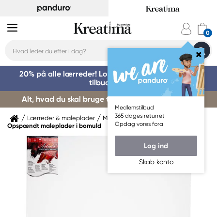
20% på alle lærreder! Log på for at benytte dig af
tilbuddet »
Alt, hvad du skal bruge til kursusstart – køb her »
Medlemstilbud
365 dages returret
Lærreder & maleplader
Maleplader
Opdag vores fora
Opspændt maleplader i bomuld
Log ind
Skab konto