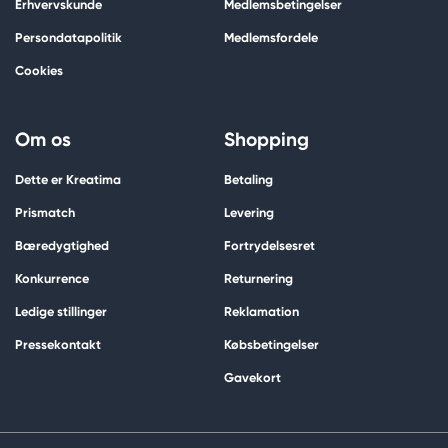
Erhvervskunde
Medlemsbetingelser
Persondatapolitik
Medlemsfordele
Cookies
Om os
Shopping
Dette er Kreatima
Betaling
Prismatch
Levering
Bæredygtighed
Fortrydelsesret
Konkurrence
Returnering
Ledige stillinger
Reklamation
Pressekontakt
Købsbetingelser
Gavekort