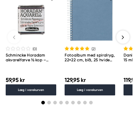
(0
)
(2
)
Schmincke Horadam
Fotoalbum med spiralryg,
Danie
akvarelfarve ½ kop –
22×22 cm, blå, 25 hvide
15 ml
Schmincke Payne´s grey
ark, 225 g/m²
783
59,95 kr
129,95 kr
119,
Læg i varekurven
Læg i varekurven