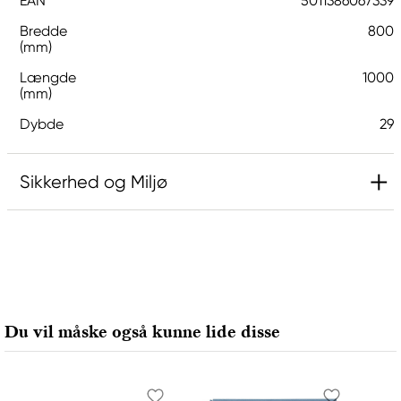
EAN
5011386067339
Bredde
800
(mm)
Længde
1000
(mm)
Dybde
29
Sikkerhed og Miljø
Ansvarlig EU
Daler-Rowney
FILA S.p.A Via XXV
Aprile 5
Du vil måske også kunne lide disse
20016 Pero (MI) Italy
fila@fila.it
+3902381051