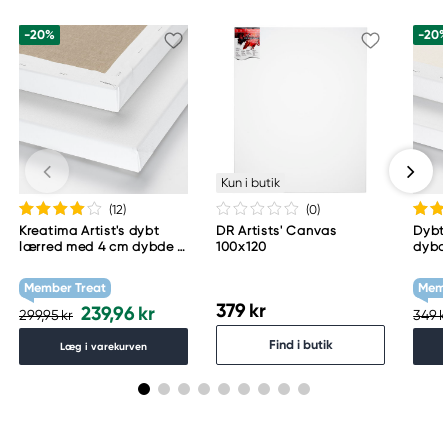
-20%
-20
Kun i butik
(12
)
(0
)
Kreatima Artist's dybt
DR Artists' Canvas
Dybt
lærred med 4 cm dybde –
100x120
dybd
60×80 cm, 300 g/m²
Member Treat
Memb
379 kr
239,96 kr
299,95 kr
349 k
Find i butik
Læg i varekurven