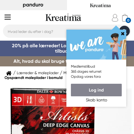
20% på alle lærreder! Log på for at benytte dig af
tilbuddet »
Alt, hvad du skal bruge til kursusstart – køb her »
Medlemstilbud
365 dages returret
Lærreder & maleplader
Maleplader
Opdag vores fora
Opspændt maleplader i bomuld
Log ind
Skab konto