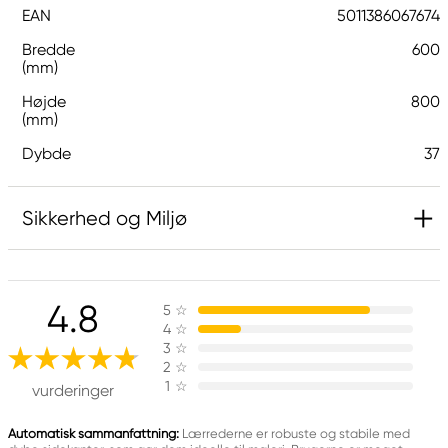
EAN
5011386067674
Bredde
600
(mm)
Højde
800
(mm)
Dybde
37
Sikkerhed og Miljø
Ansvarlig EU
4.8
5
☆
Daler-Rowney
4
☆
FILA S.p.A Via XXV
3
☆
Aprile 5
2
☆
1
☆
20016 Pero (MI) Italy
vurderinger
fila@fila.it
+3902381051
Automatisk sammanfattning:
Lærrederne er robuste og stabile med