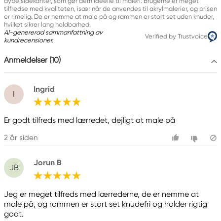
dybe sidekanter, som gør dem ideelle til maleri. Brugerne er meget
tilfredse med kvaliteten, især når de anvendes til akrylmalerier, og prisen
er rimelig. De er nemme at male på og rammen er stort set uden knuder,
hvilket sikrer lang holdbarhed.
AI-genererad sammanfattning av
Verified by Trustvoice
kundrecensioner.
Anmeldelser (10)
Ingrid
I
Er godt tilfreds med lærredet, dejligt at male på
2 år siden
Jorun B
JB
Jeg er meget tilfreds med lærrederne, de er nemme at
male på, og rammen er stort set knudefri og holder rigtig
godt.