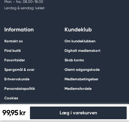
Man. - fre.: 08.00-18.00
Lørdag & søndag: lukket
Information
Kundeklub
Kontakt os
Om kundeklubben
Find butik
Digitalt medlemskort
Favoritsider
Skab konto
Spørgsmål & svar
Glemt adgangskode
Erhvervskunde
Medlemsbetingelser
Persondatapolitik
Medlemsfordele
Cookies
99,95 kr
Læg i varekurven
Om os
Shopping
Til kassen