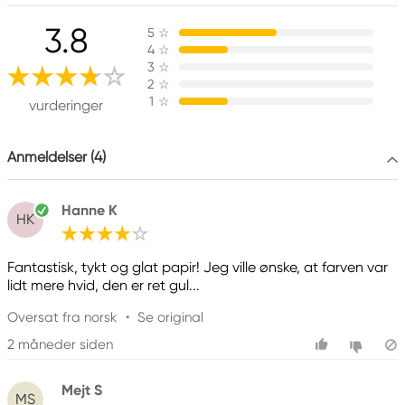
Ansvarlig EU
3.8
5
☆
Daler-Rowney
4
☆
FILA S.p.A Via XXV
3
☆
Aprile 5
2
☆
1
☆
20016 Pero (MI) Italy
vurderinger
fila@fila.it
+3902381051
Anmeldelser (4)
Hanne K
HK
Fantastisk, tykt og glat papir! Jeg ville ønske, at farven var
lidt mere hvid, den er ret gul...
Oversat fra norsk
•
Se original
2 måneder siden
Mejt S
MS