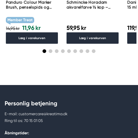
Panduro Colour Marker
Schmincke Horadam
Danie
Brush, penselspids og
akvarelfarve ½ kop –
15 ml
skråskåret spids – Warm
Schmincke Payne´s grey
grey 1 WG1
783
Member Treat
11,96 kr
59,95 kr
119,
14,95 kr
Læg i varekurven
Læg i varekurven
Personlig betjening
E-mail: customercare@kreatima.dk
Ring til os: 70 15 01 05
Åbningstider: