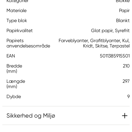
Kategorier
Blokke
Materiale
Papir
Type blok
Blankt
Papirkvalitet
Glat papir, Syrefrit
Papirets
Farveblyanter, Grafitblyanter, Kul,
anvendelsesområde
Kridt, Skitse, Tørpastel
EAN
5011385915501
Bredde
210
(mm)
Længde
297
(mm)
Dybde
9
Sikkerhed og Miljø