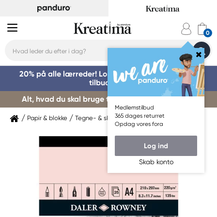
20% på alle lærreder! Log på for at benytte dig af
tilbuddet »
Alt, hvad du skal bruge til kursusstart – køb her »
Medlemstilbud
365 dages returret
Papir & blokke
Tegne- & skitseblokke
Daler-Rowney
Opdag vores fora
Log ind
Skab konto