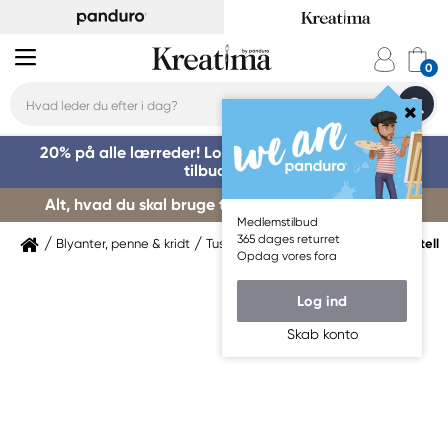
20% på alle lærreder! Log på for at benytte dig af
tilbuddet »
Alt, hvad du skal bruge til kursusstart – køb her »
Medlemstilbud
365 dages returret
Blyanter, penne & kridt
Tuschpenne & markers
Faber-Castell
Opdag vores fora
Log ind
Skab konto