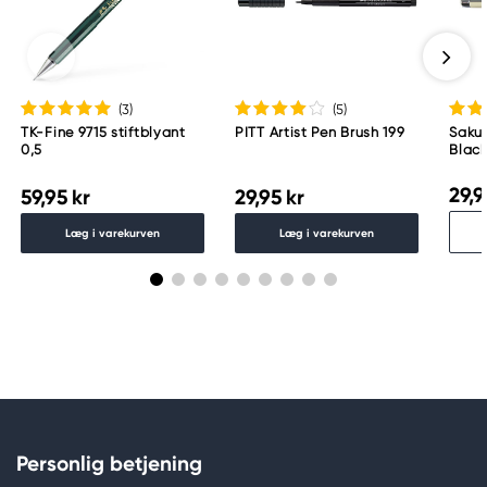
(3
)
(5
)
TK-Fine 9715 stiftblyant
PITT Artist Pen Brush 199
Saku
0,5
Black
mm
29,9
59,95 kr
29,95 kr
Læg i varekurven
Læg i varekurven
Personlig betjening