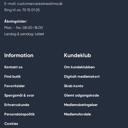
E-mail: customercare@kreatima.dk
Ring til os: 70 15 01 05
Åbningstider:
Man. - fre.: 08.00-18.00
Lørdag & søndag: lukket
Information
Kundeklub
Kontakt os
Om kundeklubben
Find butik
Digitalt medlemskort
Favoritsider
Skab konto
Spørgsmål & svar
Glemt adgangskode
Erhvervskunde
Medlemsbetingelser
Persondatapolitik
Medlemsfordele
Cookies