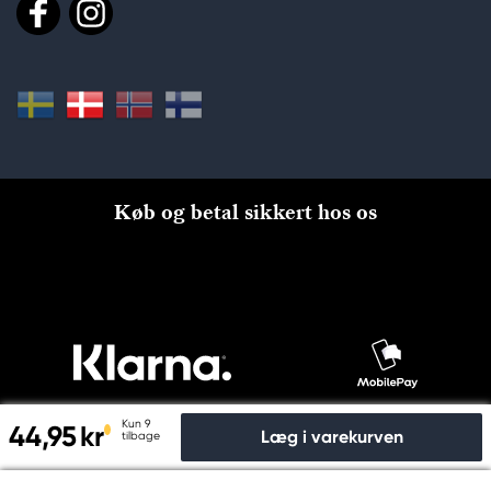
Køb og betal sikkert hos os
Kun 9
44,95 kr
Læg i varekurven
tilbage