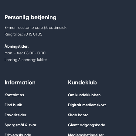
Personlig betjening
E-mail: customercare@kreatima.dk
Ring til os: 70 15 01 05
Åbningstider:
Man. - fre.: 08.00-18.00
Lørdag & søndag: lukket
Information
Kundeklub
Kontakt os
Om kundeklubben
Find butik
Digitalt medlemskort
Favoritsider
Skab konto
Spørgsmål & svar
Glemt adgangskode
Erhvervskunde
Medlemsbetingelser