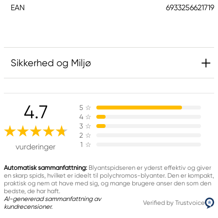
EAN
6933256621719
Sikkerhed og Miljø
Ansvarlig EU
4.7
5
☆
Faber-Castell
4
☆
Faber-Castell Ag
3
☆
Nürnberger Straße 2
2
☆
1
☆
90546 Stein, Germany
vurderinger
info@Faber-Castell.de
+49 (0) 911 9965-0
Automatisk sammanfattning:
Blyantspidseren er yderst effektiv og giver
en skarp spids, hvilket er ideelt til polychromos-blyanter. Den er kompakt,
praktisk og nem at have med sig, og mange brugere anser den som den
bedste, de har haft.
AI-genererad sammanfattning av
Verified by Trustvoice
kundrecensioner.