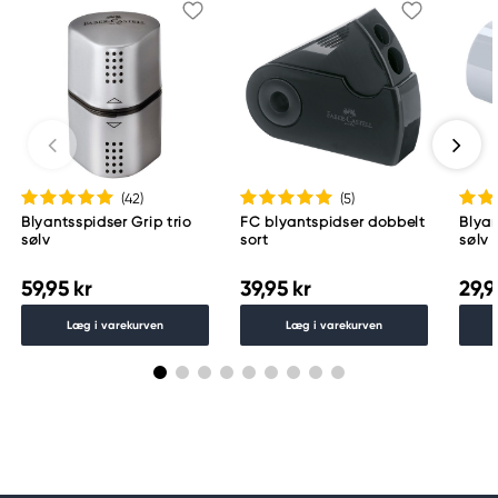
(42
)
(5
)
Blyantsspidser Grip trio
FC blyantspidser dobbelt
Blyan
sølv
sort
sølv
59,95 kr
39,95 kr
29,9
Læg i varekurven
Læg i varekurven