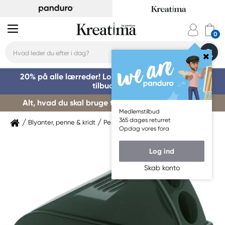
20% på alle lærreder! Log på for at benytte dig af
tilbuddet »
Alt, hvad du skal bruge til kursusstart – køb her »
Medlemstilbud
365 dages returret
Blyanter, penne & kridt
Pennetilbehør
Blyantspidsere
Opdag vores fora
Log ind
Skab konto