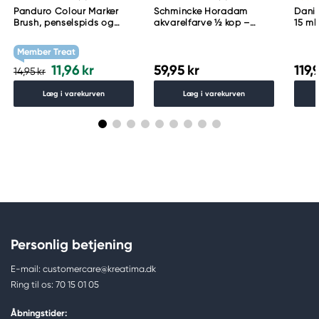
Panduro Colour Marker
Schmincke Horadam
Danie
Brush, penselspids og
akvarelfarve ½ kop –
15 ml
skråskåret spids – Warm
Schmincke Payne´s grey
grey 1 WG1
783
Member Treat
11,96 kr
59,95 kr
119,
14,95 kr
Læg i varekurven
Læg i varekurven
Personlig betjening
E-mail: customercare@kreatima.dk
Ring til os: 70 15 01 05
Åbningstider: