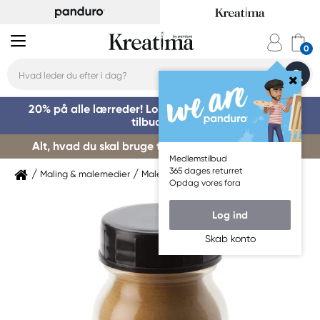
20% på alle lærreder! Log på for at benytte dig af
tilbuddet »
Alt, hvad du skal bruge til kursusstart – køb her »
Medlemstilbud
365 dages returret
Maling & malemedier
Malemedium
Pigment
Opdag vores fora
Log ind
Skab konto