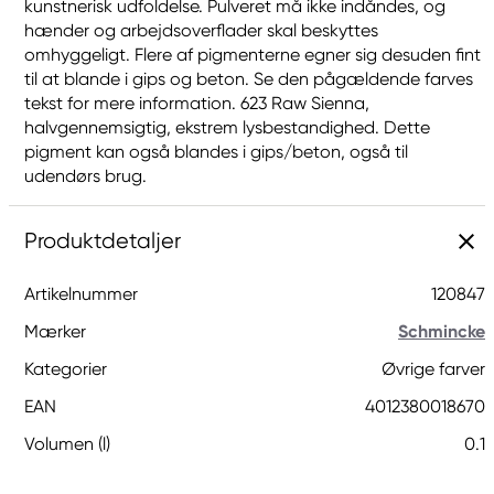
kunstnerisk udfoldelse. Pulveret må ikke indåndes, og
hænder og arbejdsoverflader skal beskyttes
omhyggeligt. Flere af pigmenterne egner sig desuden fint
til at blande i gips og beton. Se den pågældende farves
tekst for mere information. 623 Raw Sienna,
halvgennemsigtig, ekstrem lysbestandighed. Dette
pigment kan også blandes i gips/beton, også til
udendørs brug.
Produktdetaljer
Artikelnummer
120847
Mærker
Schmincke
Kategorier
Øvrige farver
EAN
4012380018670
Volumen (l)
0.1