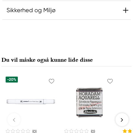
Sikkerhed og Miljø
Ansvarlig EU
Schmincke
H. Schmincke & Co. GmbH & Co. KG
Otto-Hahn-Str. 2
Du vil måske også kunne lide disse
40699 Erkrath, Germany
info@schmincke.de
+49 211 2509 – 474
-20%
(0
)
(0
)