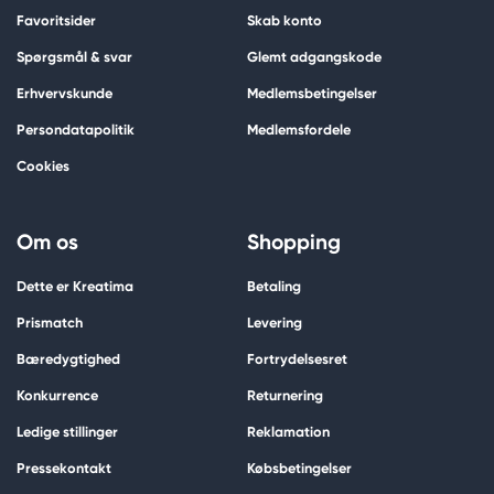
Favoritsider
Skab konto
Spørgsmål & svar
Glemt adgangskode
Erhvervskunde
Medlemsbetingelser
Persondatapolitik
Medlemsfordele
Cookies
Om os
Shopping
Dette er Kreatima
Betaling
Prismatch
Levering
Bæredygtighed
Fortrydelsesret
Konkurrence
Returnering
Ledige stillinger
Reklamation
Pressekontakt
Købsbetingelser