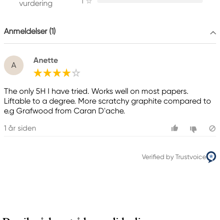
1
☆
90546 Stein, Germany
vurdering
info@Faber-Castell.de
+49 (0) 911 9965-0
Anmeldelser (1)
Anette
A
The only 5H I have tried. Works well on most papers.
Liftable to a degree. More scratchy graphite compared to
e.g Grafwood from Caran D'ache.
1 år siden
Verified by Trustvoice