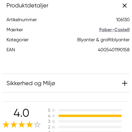
Produktdetaljer
Artikelnummer
106130
Mærker
Faber-Castell
Kategorier
Blyanter & grafitblyanter
EAN
4005401190158
Sikkerhed og Miljø
Ansvarlig EU
4.0
5
☆
Faber-Castell
4
☆
Faber-Castell Ag
3
☆
Nürnberger Straße 2
2
☆