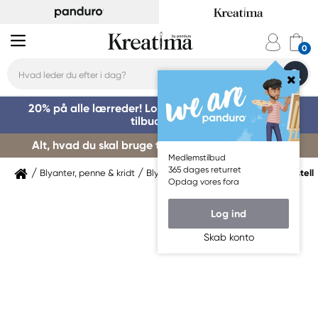
20% på alle lærreder! Log på for at benytte dig af
tilbuddet »
Alt, hvad du skal bruge til kursusstart – køb her »
Medlemstilbud
365 dages returret
Blyanter, penne & kridt
Blyanter & grafitpenne
Faber-Castell
Opdag vores fora
Log ind
Skab konto