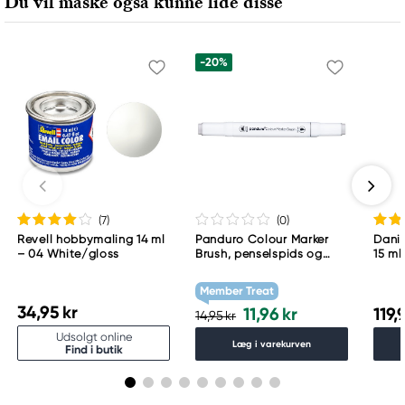
Du vil måske også kunne lide disse
-20%
(7
)
(0
)
Revell hobbymaling 14 ml
Panduro Colour Marker
Danie
– 04 White/gloss
Brush, penselspids og
15 ml
skråskåret spids – Warm
grey 1 WG1
Member Treat
34,95 kr
11,96 kr
119,
14,95 kr
Udsolgt online
Læg i varekurven
Find i butik