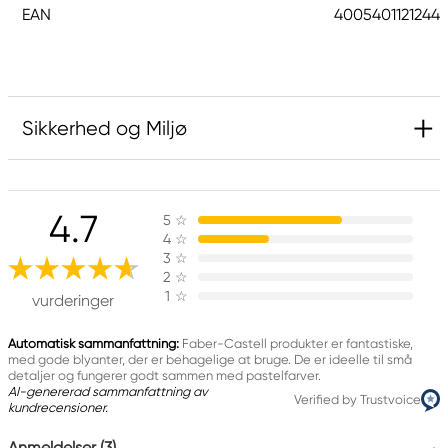
EAN
4005401121244
Sikkerhed og Miljø
Ansvarlig EU
4.7
5
☆
Faber-Castell
4
☆
Faber-Castell Ag
3
☆
Nürnberger Straße 2
2
☆
1
☆
90546 Stein, Germany
vurderinger
info@Faber-Castell.de
+49 (0) 911 9965-0
Automatisk sammanfattning:
Faber-Castell produkter er fantastiske,
med gode blyanter, der er behagelige at bruge. De er ideelle til små
detaljer og fungerer godt sammen med pastelfarver.
AI-genererad sammanfattning av
Verified by Trustvoice
kundrecensioner.
Anmeldelser (3)