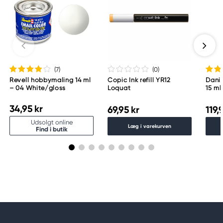
(7
)
(0
)
Revell hobbymaling 14 ml
Copic Ink refill YR12
Danie
– 04 White/gloss
Loquat
15 ml
34,95 kr
69,95 kr
119,
Udsolgt online
Læg i varekurven
Find i butik