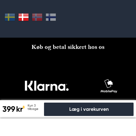
Køb og betal sikkert hos os
Kun 3
399 kr
Læg i varekurven
tilbage
Til kassen