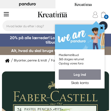
20% på alle lærreder! Log på for at benytte dig af
tilbuddet »
Alt, hvad du skal bruge til kursusstart – køb her »
Medlemstilbud
365 dages returret
Blyanter, penne & kridt
Farveblyanter
Faber-Castell
Opdag vores fora
Log ind
Skab konto