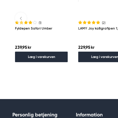
(1
)
(2
)
Fyldepen Safari Umber
LAMY Joy kalligrafipen 1
239,95 kr
229,95 kr
Læg i varekurven
Læg i varekurve
Personlig betjening
Information