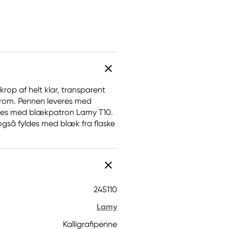
rop af helt klar, transparent
 krom. Pennen leveres med
Fyldes med blækpatron Lamy T10.
også fyldes med blæk fra flaske
245110
Lamy
Kalligrafipenne