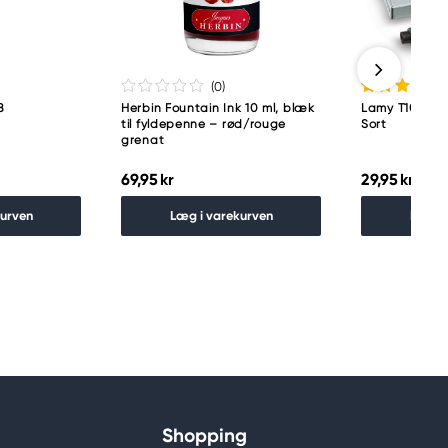
(0
)
8
Herbin Fountain Ink 10 ml, blæk
Lamy T10 fyl
til fyldepenne – rød/rouge
Sort
grenat
69,95 kr
29,95 kr
kurven
Læg i varekurven
Læg i
Shopping