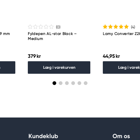
(0
)
(4
)
,9 mm
Fyldepen AL-star Black –
Lamy Converter Z2
Medium
379 kr
44,95 kr
n
Læg i varekurven
Læg i vare
Kundeklub
Om os