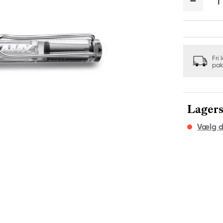
1
Fri 
pak
Lagers
Vælg d