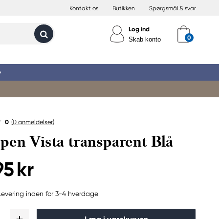
Kontakt os
Butikken
Spørgsmål & svar
Log ind
Skab konto
»
0
(0
anmeldelser
)
pen Vista transparent Blå
95 kr
Levering inden for 3-4 hverdage