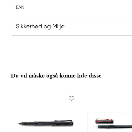
EAN
Sikkerhed og Miljø
Ansvarlig EU
Lamy
Lamy GMBH
Grenzhöfer Weg 32
Du vil måske også kunne lide disse
Heidelberg, 69111, Germany
info@lamy.de
4962218430