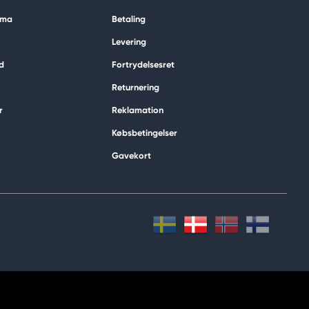
ima
Betaling
Levering
d
Fortrydelsesret
Returnering
r
Reklamation
Købsbetingelser
Gavekort