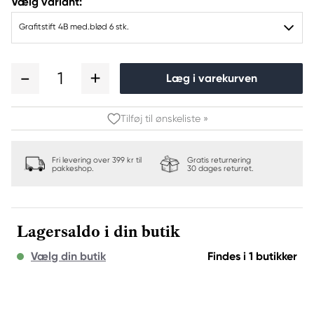
Vælg variant:
Grafitstift 4B med.blød 6 stk.
1
Læg i varekurven
Tilføj til ønskeliste »
Fri levering over 399 kr til
Gratis returnering
pakkeshop.
30 dages returret.
Lagersaldo i din butik
Vælg din butik
Findes i 1 butikker