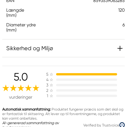
EAN
8593539063285
Længde
120
(mm)
Diameter ydre
6
(mm)
Sikkerhed og Miljø
Ansvarlig EU
5.0
5
☆
Koh-i-Noor
4
☆
Koh-I-Noor Hardtmuth
3
☆
F. A. Gerstnera 21/3
2
☆
1
☆
370 01 České Budějovice, Czech republic
vurderinger
sales@koh-i-noor.cz
+45 0389000200
Automatisk sammanfattning:
Produktet fungerer præcis som det skal og
er fantastisk til skitsering. Alt lever op til forventningerne, og produktet
kan varmt anbefales.
AI-genererad sammanfattning av
Verified by Trustvoice