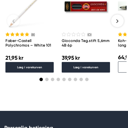
(8
)
(0
)
Faber-Castell
Gioconda Teg.stift 5,6mm
Koh-I
Polychromos – White 101
4B 6p
lang
64,9
21,95 kr
39,95 kr
Læg i varekurven
Læg i varekurven
Personlig betjening