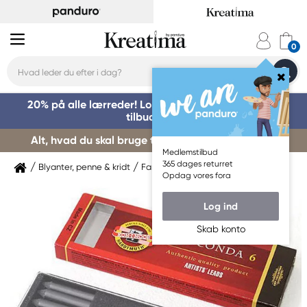
20% på alle lærreder! Log på for at benytte dig af
tilbuddet »
Alt, hvad du skal bruge til kursusstart – køb her »
Medlemstilbud
365 dages returret
Blyanter, penne & kridt
Farveblyanter
Koh i Noor
Opdag vores fora
Log ind
Skab konto